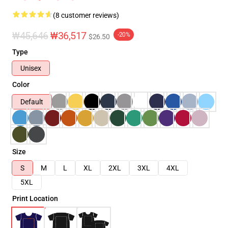
(8 customer reviews)
₩45,646
₩36,517
-20%
$26.50
Type
Unisex
Color
Default
Size
S
M
L
XL
2XL
3XL
4XL
5XL
Print Location