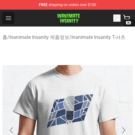
FREE
shipping on orders over $100
Inanimate Insanity Store - Official Inanimate Insanity M
Open menu
홈
/
Inanimate Insanity 제품정보
/
Inanimate Insanity T-셔츠