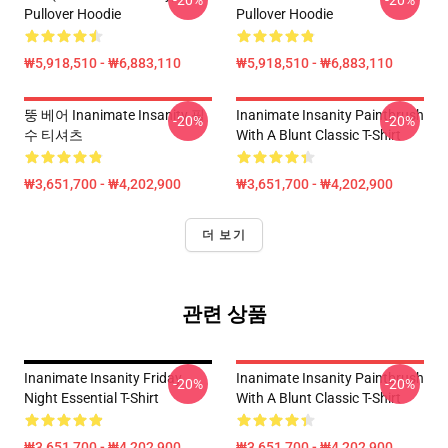
-20%
-20%
Pullover Hoodie
Pullover Hoodie
₩5,918,510 - ₩6,883,110
₩5,918,510 - ₩6,883,110
뚱 베어 Inanimate Insanity 필
Inanimate Insanity Paintbrush
-20%
-20%
수 티셔츠
With A Blunt Classic T-Shirt
₩3,651,700 - ₩4,202,900
₩3,651,700 - ₩4,202,900
더 보기
관련 상품
Inanimate Insanity Friday
Inanimate Insanity Paintbrush
-20%
-20%
Night Essential T-Shirt
With A Blunt Classic T-Shirt
₩3,651,700 - ₩4,202,900
₩3,651,700 - ₩4,202,900