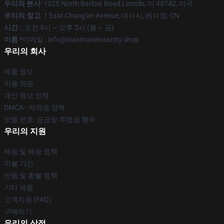
우리의 본사
: 1025 North Barlow Road Lincoln, 미 48742, 미국
우리의 창고
: 1 East Chang'an Avenue, 데이시, 베이징, CN
시간 :
: 오전 9시 ~ 오후 5시 (월 ~ 금)
이름 *
이메일 : info@inanimateinsanity.shop
우리의 회사
제품 정보
이용 약관
개인 정보 정책
DMCA - 저작권 정책
모델 번호: 공급망 투명성 행위
우리의 지원
배송 및 배송 정책
지불 기간
반품 및 환불 정책
기타 제품
고객지원 (FAQ)
구매하기
우리의 상점