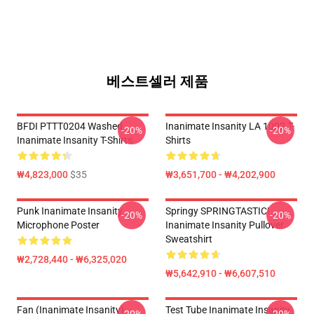
베스트셀러 제품
BFDI PTTT0204 Washed
Inanimate Insanity LA 1002 T-
-20%
-20%
Inanimate Insanity T-Shirts
Shirts
₩4,823,000
$35
₩3,651,700 - ₩4,202,900
Punk Inanimate Insanity
Springy SPRINGTASTIC!
-20%
-20%
Microphone Poster
Inanimate Insanity Pullover
Sweatshirt
₩2,728,440 - ₩6,325,020
₩5,642,910 - ₩6,607,510
Fan (Inanimate Insanity)
Test Tube Inanimate Insanity