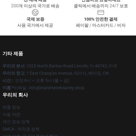
200개 이상의 국가로 배송
클릭에서 배송까지 24/7 보호
국제 보증
100% 안전한 결제
사용 국가에서 제공
페이팔 / 마스터카드 / 비자
기타 제품
우리의 본사
: 1025 North Barlow Road Lincoln, 미 48742, 미국
우리의 창고
: 1 East Chang'an Avenue, 데이시, 베이징, CN
시간 :
: 오전 9시 ~ 오후 5시 (월 ~ 금)
이름 *
이메일 : info@inanimateinsanity.shop
우리의 회사
제품 정보
이용 약관
개인 정보 정책
DMCA - 저작권 정책