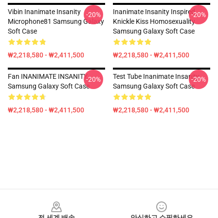
Vibin Inanimate Insanity
Inanimate Insanity Inspired
-20%
-20%
Microphone81 Samsung Galaxy
Knickle Kiss Homosexuality
Soft Case
Samsung Galaxy Soft Case
₩2,218,580 - ₩2,411,500
₩2,218,580 - ₩2,411,500
Fan INANIMATE INSANITY
Test Tube Inanimate Insanity
-20%
-20%
Samsung Galaxy Soft Case
Samsung Galaxy Soft Case
₩2,218,580 - ₩2,411,500
₩2,218,580 - ₩2,411,500
Footer
전 세계 배송
안심하고 쇼핑하세요