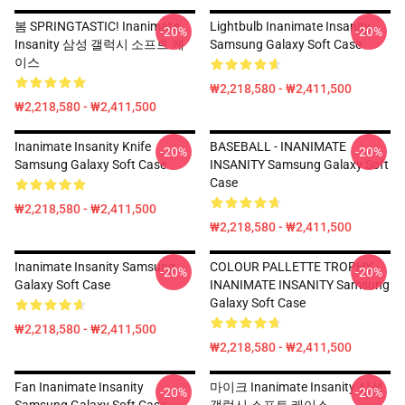
봄 SPRINGTASTIC! Inanimate
Lightbulb Inanimate Insanity
-20%
-20%
Insanity 삼성 갤럭시 소프트 케
Samsung Galaxy Soft Case
이스
₩2,218,580 - ₩2,411,500
₩2,218,580 - ₩2,411,500
Inanimate Insanity Knife
BASEBALL - INANIMATE
-20%
-20%
Samsung Galaxy Soft Case
INSANITY Samsung Galaxy Soft
Case
₩2,218,580 - ₩2,411,500
₩2,218,580 - ₩2,411,500
Inanimate Insanity Samsung
COLOUR PALLETTE TROPHY -
-20%
-20%
Galaxy Soft Case
INANIMATE INSANITY Samsung
Galaxy Soft Case
₩2,218,580 - ₩2,411,500
₩2,218,580 - ₩2,411,500
Fan Inanimate Insanity
마이크 Inanimate Insanity 삼성
-20%
-20%