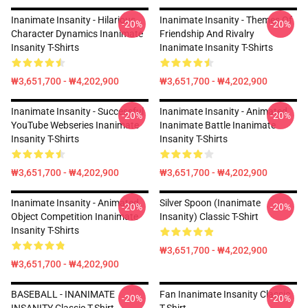
Inanimate Insanity - Hilarious
Inanimate Insanity - Themes Of
-20%
-20%
Character Dynamics Inanimate
Friendship And Rivalry
Insanity T-Shirts
Inanimate Insanity T-Shirts
₩3,651,700 - ₩4,202,900
₩3,651,700 - ₩4,202,900
Inanimate Insanity - Successful
Inanimate Insanity - Animated
-20%
-20%
YouTube Webseries Inanimate
Inanimate Battle Inanimate
Insanity T-Shirts
Insanity T-Shirts
₩3,651,700 - ₩4,202,900
₩3,651,700 - ₩4,202,900
Inanimate Insanity - Animated
Silver Spoon (Inanimate
-20%
-20%
Object Competition Inanimate
Insanity) Classic T-Shirt
Insanity T-Shirts
₩3,651,700 - ₩4,202,900
₩3,651,700 - ₩4,202,900
BASEBALL - INANIMATE
Fan Inanimate Insanity Classic
-20%
-20%