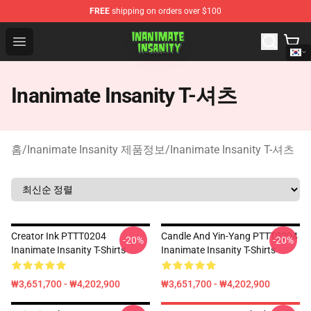
FREE
shipping on orders over $100
Inanimate Insanity Store - Official Inanimate Insanity M
Open menu
Inanimate Insanity T-셔츠
홈
/
Inanimate Insanity 제품정보
/
Inanimate Insanity T-셔츠
Creator Ink PTTT0204
Candle And Yin-Yang PTTT0204
-20%
-20%
Inanimate Insanity T-Shirts
Inanimate Insanity T-Shirts
₩3,651,700 - ₩4,202,900
₩3,651,700 - ₩4,202,900