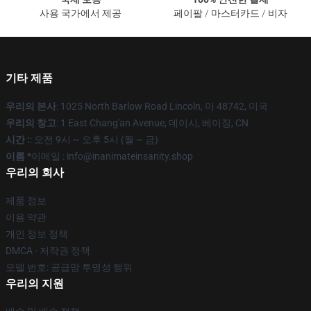
사용 국가에서 제공
페이팔 / 마스터카드 / 비자
기타 제품
우리의 본사
: 1025 North Barlow Road Lincoln, 미 48742, 미국
우리의 창고
: 1 East Chang'an Avenue, 데이시, 베이징, CN
시간 :
: 오전 9시 ~ 오후 5시 (월 ~ 금)
이름 *
이메일 : info@inanimateinsanity.shop
우리의 회사
제품 정보
이용 약관
개인 정보 정책
DMCA - 저작권 정책
모델 번호: 공급망 투명성 행위
우리의 지원