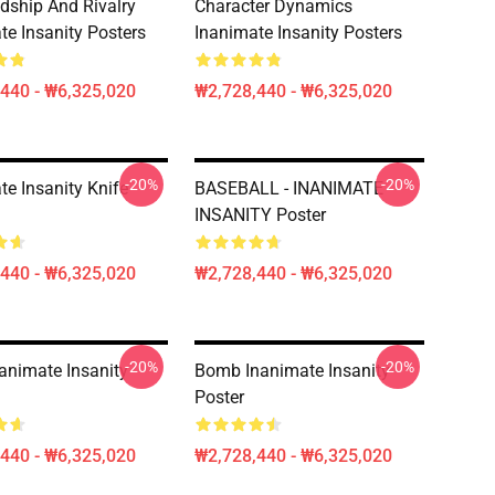
ndship And Rivalry
Character Dynamics
te Insanity Posters
Inanimate Insanity Posters
440 - ₩6,325,020
₩2,728,440 - ₩6,325,020
-20%
-20%
te Insanity Knife
BASEBALL - INANIMATE
INSANITY Poster
440 - ₩6,325,020
₩2,728,440 - ₩6,325,020
-20%
-20%
nanimate Insanity
Bomb Inanimate Insanity
Poster
440 - ₩6,325,020
₩2,728,440 - ₩6,325,020