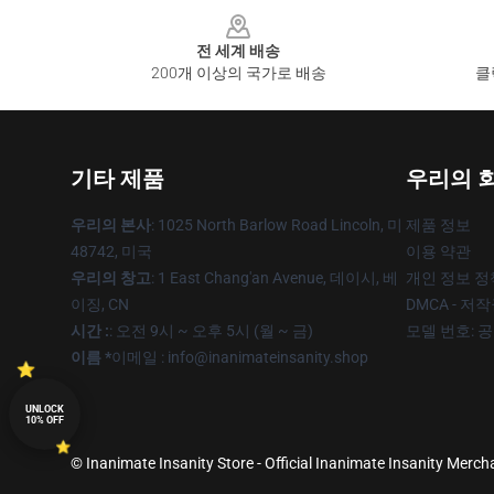
Footer
전 세계 배송
200개 이상의 국가로 배송
클
기타 제품
우리의 
우리의 본사
: 1025 North Barlow Road Lincoln, 미
제품 정보
48742, 미국
이용 약관
우리의 창고
: 1 East Chang'an Avenue, 데이시, 베
개인 정보 정
이징, CN
DMCA - 저
시간 :
: 오전 9시 ~ 오후 5시 (월 ~ 금)
모델 번호: 
이름 *
이메일 : info@inanimateinsanity.shop
UNLOCK
10% OFF
© Inanimate Insanity Store - Official Inanimate Insanity Merch