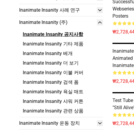
Successfu
Webseries
Inanimate Insanity 사례 연구
Posters
Inanimate Insanity (주)
₩2,728,44
Inanimate Insanity 공지사항
Inanimate Insanity 기타 제품
Inanimate 
Inanimate Insanity 베개
Animated 
Inanimate Insanity 더 보기
Inanimate
Inanimate Insanity 이불 커버
₩2,728,44
Inanimate Insanity 검색 폼
Inanimate Insanity 욕실 매트
Test Tube
Inanimate Insanity 샤워 커튼
"Still Aliv
Inanimate Insanity 관련 상품
Inanimate Insanity 운동 장치
₩2,728,44