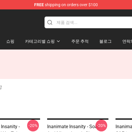
FREE
shipping on orders over $100
 Merchandise Shop
쇼핑
카테고리별 쇼핑
주문 추적
블로그
연락
항
-20%
-20%
Insanity -
Inanimate Insanity - Soap
Inanima