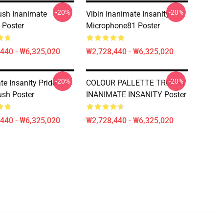
-20%
-20%
ush Inanimate
Vibin Inanimate Insanity
 Poster
Microphone81 Poster
440 - ₩6,325,020
₩2,728,440 - ₩6,325,020
-20%
-20%
te Insanity Pride
COLOUR PALLETTE TROPHY
ush Poster
INANIMATE INSANITY Poster
440 - ₩6,325,020
₩2,728,440 - ₩6,325,020