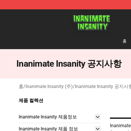
Inanimate Insanity Store - Official Inanimate Insanity
홈
Inanimate Insanity 공지사항
홈
/
Inanimate Insanity (주)
/
Inanimate Insanity 공지사
제품 컬렉션
Inanimate Insanity 제품정보
Inanimate 
Inanimate Insanity 제품 정보