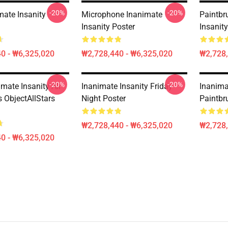
-20%
-20%
mate Insanity
Microphone Inanimate
Paintbr
Insanity Poster
Insanity
0 - ₩6,325,020
₩2,728,440 - ₩6,325,020
₩2,728,
-20%
-20%
mate Insanity All
Inanimate Insanity Friday
Inanima
 ObjectAllStars
Night Poster
Paintbr
₩2,728,440 - ₩6,325,020
₩2,728,
0 - ₩6,325,020