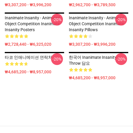
₩3,307,200 - ₩3,996,200
₩2,962,700 - ₩3,789,500
Inanimate Insanity - Animated
Inanimate Insanity - Animated
-20%
-20%
Object Competition Inanimate
Object Competition Inanimate
Insanity Posters
Insanity Pillows
₩2,728,440 - ₩6,325,020
₩3,307,200 - ₩3,996,200
타코 인애니메이션 연락처
한국어 Inanimate Insanity
-20%
-20%
Throw 담요
₩4,685,200 - ₩8,957,000
₩4,685,200 - ₩8,957,000
Footer