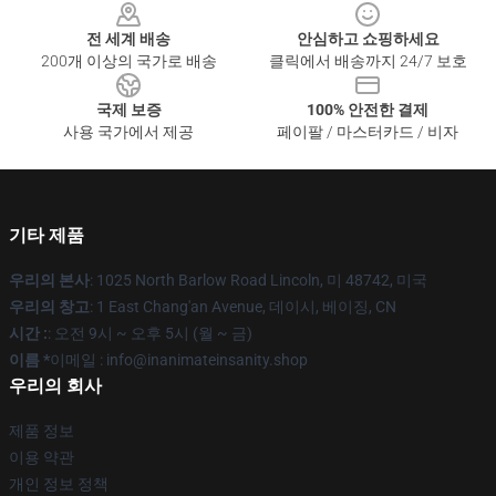
전 세계 배송
안심하고 쇼핑하세요
200개 이상의 국가로 배송
클릭에서 배송까지 24/7 보호
국제 보증
100% 안전한 결제
사용 국가에서 제공
페이팔 / 마스터카드 / 비자
기타 제품
우리의 본사
: 1025 North Barlow Road Lincoln, 미 48742, 미국
우리의 창고
: 1 East Chang'an Avenue, 데이시, 베이징, CN
시간 :
: 오전 9시 ~ 오후 5시 (월 ~ 금)
이름 *
이메일 : info@inanimateinsanity.shop
우리의 회사
제품 정보
이용 약관
개인 정보 정책