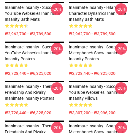
Inanimate Insanity - Successful
Inanimate Insanity - Hilarious
-20%
-20%
YouTube Webseries Inanimate
Character Dynamics Inanimate
Insanity Bath Mats
Insanity Bath Mats
₩2,962,700 - ₩3,789,500
₩2,962,700 - ₩3,789,500
Inanimate Insanity - Successful
Inanimate Insanity - Soap And
-20%
-20%
YouTube Webseries Inanimate
Microphone's Show Inanimate
Insanity Posters
Insanity Posters
₩2,728,440 - ₩6,325,020
₩2,728,440 - ₩6,325,020
Inanimate Insanity - Themes Of
Inanimate Insanity - Successful
-20%
-20%
Friendship And Rivalry
YouTube Webseries Inanimate
Inanimate Insanity Posters
Insanity Pillows
₩2,728,440 - ₩6,325,020
₩3,307,200 - ₩3,996,200
Inanimate Insanity - Themes Of
Inanimate Insanity - Soap And
-20%
-20%
Friendship And Rivalry
Microphone's Show Inanimate