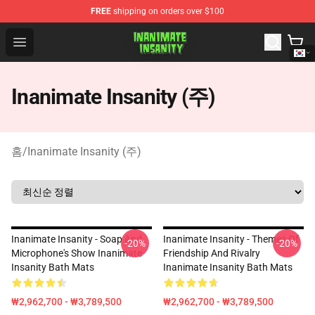
FREE
shipping on orders over $100
Inanimate Insanity Store - Official Inanimate Insanity M
Open menu
Inanimate Insanity (주)
홈
/
Inanimate Insanity (주)
Inanimate Insanity - Soap And
Inanimate Insanity - Themes Of
-20%
-20%
Microphone's Show Inanimate
Friendship And Rivalry
Insanity Bath Mats
Inanimate Insanity Bath Mats
₩2,962,700 - ₩3,789,500
₩2,962,700 - ₩3,789,500