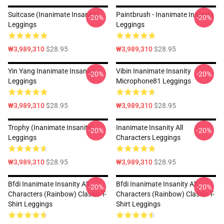
Suitcase (Inanimate Insanity)
Paintbrush - Inanimate Insanity
-20%
-20%
Leggings
Leggings
₩3,989,310
$28.95
₩3,989,310
$28.95
Yin Yang Inanimate Insanity
Vibin Inanimate Insanity
-20%
-20%
Leggings
Microphone81 Leggings
₩3,989,310
$28.95
₩3,989,310
$28.95
Trophy (Inanimate Insanity)
Inanimate Insanity All
-20%
-20%
Leggings
Characters Leggings
₩3,989,310
$28.95
₩3,989,310
$28.95
Bfdi Inanimate Insanity All
Bfdi Inanimate Insanity All
-20%
-20%
Characters (Rainbow) Classic T-
Characters (Rainbow) Classic T-
Shirt Leggings
Shirt Leggings