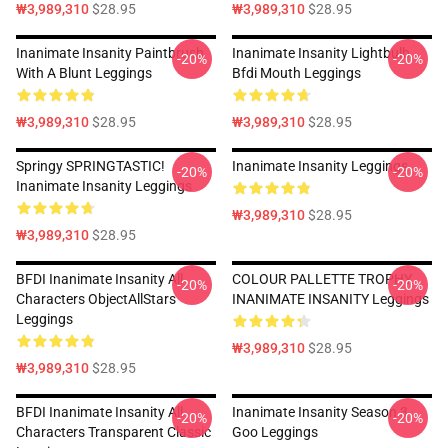
₩3,989,310
$28.95
₩3,989,310
$28.95
Inanimate Insanity Paintbrush
Inanimate Insanity Lightbulb
-20%
-20%
With A Blunt Leggings
Bfdi Mouth Leggings
₩3,989,310
$28.95
₩3,989,310
$28.95
Springy SPRINGTASTIC!
Inanimate Insanity Leggings
-20%
-20%
Inanimate Insanity Leggings
₩3,989,310
$28.95
₩3,989,310
$28.95
BFDI Inanimate Insanity All
COLOUR PALLETTE TROPHY
-20%
-20%
Characters ObjectAllStars
INANIMATE INSANITY Leggings
Leggings
₩3,989,310
$28.95
₩3,989,310
$28.95
BFDI Inanimate Insanity All
Inanimate Insanity Season 3
-20%
-20%
Characters Transparent Classic
Goo Leggings