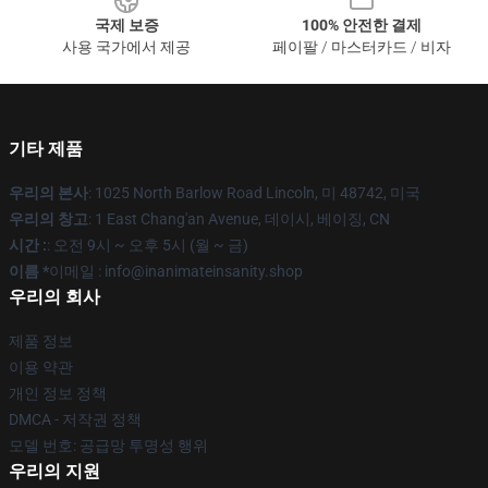
국제 보증
100% 안전한 결제
사용 국가에서 제공
페이팔 / 마스터카드 / 비자
기타 제품
우리의 본사
: 1025 North Barlow Road Lincoln, 미 48742, 미국
우리의 창고
: 1 East Chang'an Avenue, 데이시, 베이징, CN
시간 :
: 오전 9시 ~ 오후 5시 (월 ~ 금)
이름 *
이메일 : info@inanimateinsanity.shop
우리의 회사
제품 정보
이용 약관
개인 정보 정책
DMCA - 저작권 정책
모델 번호: 공급망 투명성 행위
우리의 지원