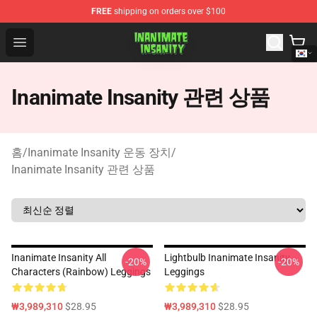
FREE
shipping on orders over $100
Inanimate Insanity Store - Official Inanimate Insanity M
Open menu
Inanimate Insanity 관련 상품
홈
/
Inanimate Insanity 운동 장치
/
Inanimate Insanity 관련 상품
Inanimate Insanity All
Lightbulb Inanimate Insanity
-20%
-20%
Characters (Rainbow) Leggings
Leggings
₩3,989,310
$28.95
₩3,989,310
$28.95