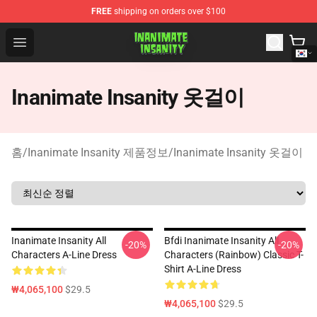
FREE
shipping on orders over $100
Inanimate Insanity Store - Official Inanimate Insanity M
Open menu
Inanimate Insanity 옷걸이
홈
/
Inanimate Insanity 제품정보
/
Inanimate Insanity 옷걸이
Inanimate Insanity All
Bfdi Inanimate Insanity All
-20%
-20%
Characters A-Line Dress
Characters (Rainbow) Classic T-
Shirt A-Line Dress
₩4,065,100
$29.5
₩4,065,100
$29.5