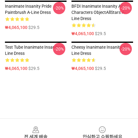
Inanimate Insanity Pride
BFDI Inanimate Insanity All
-20%
-20%
Paintbrush A-Line Dress
Characters ObjectAllStars A-
Line Dress
₩4,065,100
$29.5
₩4,065,100
$29.5
Test Tube Inanimate Insanity A-
Cheesy Inanimate Insanity A-
-20%
-20%
Line Dress
Line Dress
₩4,065,100
$29.5
₩4,065,100
$29.5
Footer
전 세계 배송
안심하고 쇼핑하세요