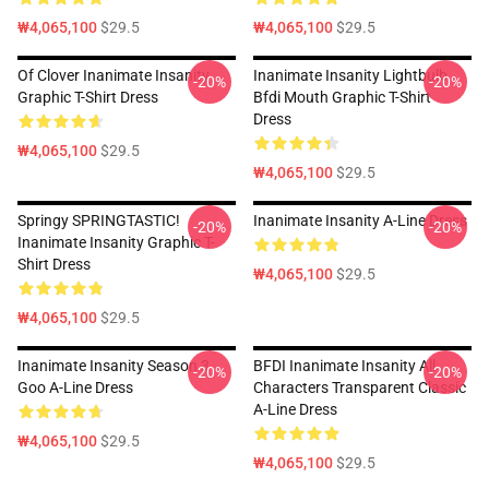
₩4,065,100
$29.5
₩4,065,100
$29.5
Of Clover Inanimate Insanity
Inanimate Insanity Lightbulb
-20%
-20%
Graphic T-Shirt Dress
Bfdi Mouth Graphic T-Shirt
Dress
₩4,065,100
$29.5
₩4,065,100
$29.5
Springy SPRINGTASTIC!
Inanimate Insanity A-Line Dress
-20%
-20%
Inanimate Insanity Graphic T-
Shirt Dress
₩4,065,100
$29.5
₩4,065,100
$29.5
Inanimate Insanity Season 3
BFDI Inanimate Insanity All
-20%
-20%
Goo A-Line Dress
Characters Transparent Classic
A-Line Dress
₩4,065,100
$29.5
₩4,065,100
$29.5