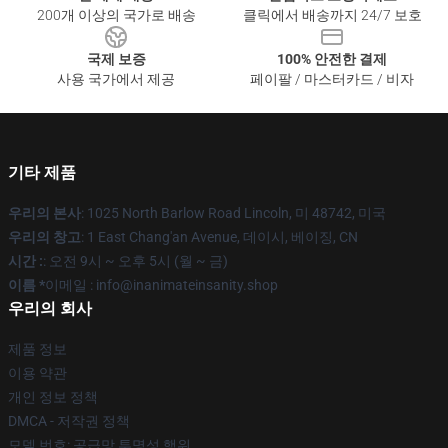
200개 이상의 국가로 배송
클릭에서 배송까지 24/7 보호
국제 보증
100% 안전한 결제
사용 국가에서 제공
페이팔 / 마스터카드 / 비자
기타 제품
우리의 본사
: 1025 North Barlow Road Lincoln, 미 48742, 미국
우리의 창고
: 1 East Chang'an Avenue, 데이시, 베이징, CN
시간 :
: 오전 9시 ~ 오후 5시 (월 ~ 금)
이름 *
이메일 : info@inanimateinsanity.shop
우리의 회사
제품 정보
이용 약관
개인 정보 정책
DMCA - 저작권 정책
모델 번호: 공급망 투명성 행위