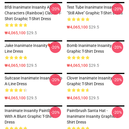
Bfdi Inanimate Insanity All
Test Tube Inanimate Insanity
-20%
-20%
Characters (Rainbow) Classic T-
"Still Alive" Graphic T-Shirt Dress
Shirt Graphic T-Shirt Dress
₩4,065,100
$29.5
₩4,065,100
$29.5
Jake Inanimate Insanity❤️ A-
Bomb Inanimate Insanity
-20%
-20%
Line Dress
Graphic T-Shirt Dress
₩4,065,100
$29.5
₩4,065,100
$29.5
Suitcase Inanimate Insanity Drip
Clover Inanimate Insanity
-20%
-20%
A-Line Dress
Graphic T-Shirt Dress
₩4,065,100
$29.5
₩4,065,100
$29.5
Inanimate Insanity Paintbrush
Paintbrush Santa Hat -
-20%
-20%
With A Blunt Graphic T-Shirt
Inanimate Insanity Graphic T-
Dress
Shirt Dress