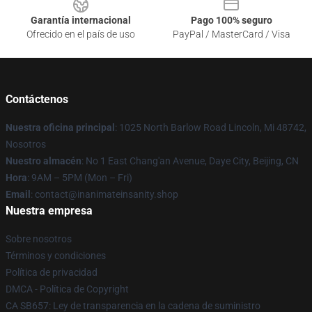
Garantía internacional
Pago 100% seguro
Ofrecido en el país de uso
PayPal / MasterCard / Visa
Contáctenos
Nuestra oficina principal
: 1025 North Barlow Road Lincoln, Mi 48742,
Nosotros
Nuestro almacén
: No 1 East Chang'an Avenue, Daye City, Beijing, CN
Hora
: 9AM – 5PM (Mon – Fri)
Email
: contact@inanimateinsanity.shop
Nuestra empresa
Sobre nosotros
Términos y condiciones
Política de privacidad
DMCA - Política de Copyright
CA SB657: Ley de transparencia en la cadena de suministro