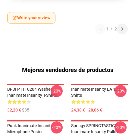
Write your review
1
/
2
Mejores vendedores de productos
BFDI PTTT0204 Washed
Inanimate Insanity LA 1002 T-
-20%
-20%
Inanimate Insanity T-Shirts
Shirts
32,20 €
$35
24,38 € - 28,06 €
Punk Inanimate Insanity
Springy SPRINGTASTIC!
-20%
-20%
Microphone Poster
Inanimate Insanity Pullover