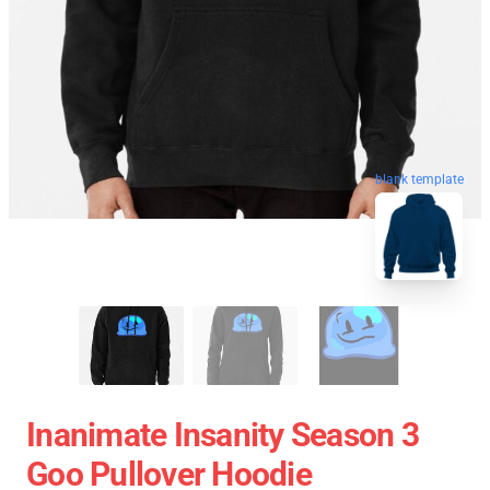
blank template
Inanimate Insanity Season 3
Goo Pullover Hoodie