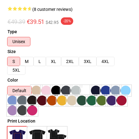
(8 customer reviews)
€49.39
€39.51
-20%
$42.95
Type
Unisex
Size
S
M
L
XL
2XL
3XL
4XL
5XL
Color
Default
Print Location