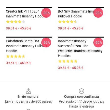
Creator Ink PTTT0204
Bot Silly (Inanimate Insanity)
-20%
-20%
Inanimate Insanity Hoodies
Pullover Hoodie
39,51 € - 45,95 €
39,51 € - 45,95 €
Paintbrush Santa Hat -
Inanimate Insanity -
-20%
-20%
Inanimate Insanity Pullover
Successful YouTube
Hoodie
Webseries Inanimate Insanity
Hoodies
39,51 € - 45,95 €
39,51 € - 45,95 €
Footer
Envío mundial
Compra con confianza
Enviamos a más de 200 países
Protegido 24/7 desde los clics
hasta la entrega