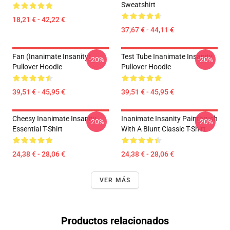
Sweatshirt
18,21 € - 42,22 €
37,67 € - 44,11 €
Fan (Inanimate Insanity)
Test Tube Inanimate Insanity
-20%
-20%
Pullover Hoodie
Pullover Hoodie
39,51 € - 45,95 €
39,51 € - 45,95 €
Cheesy Inanimate Insanity
Inanimate Insanity Paintbrush
-20%
-20%
Essential T-Shirt
With A Blunt Classic T-Shirt
24,38 € - 28,06 €
24,38 € - 28,06 €
VER MÁS
Productos relacionados