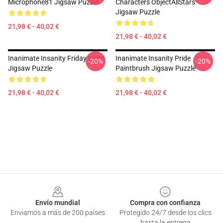
Microphone81 Jigsaw Puzzle
Characters ObjectAllStars
Jigsaw Puzzle
21,98 € - 40,02 €
21,98 € - 40,02 €
Inanimate Insanity Friday Night
Inanimate Insanity Pride
-20%
-20%
Jigsaw Puzzle
Paintbrush Jigsaw Puzzle
21,98 € - 40,02 €
21,98 € - 40,02 €
Footer
Envío mundial
Compra con confianza
Enviamos a más de 200 países
Protegido 24/7 desde los clics
hasta la entrega