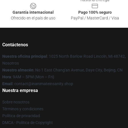
Garantía internacional
Pago 100% seguro
Ofrecido en el país de uso
PayPal / MasterCard / Visa
Contáctenos
Nuestra oficina principal
: 1025 North Barlow Road Lincoln, Mi 48742,
Nosotros
Nuestro almacén
: No 1 East Chang'an Avenue, Daye City, Beijing, CN
Hora
: 9AM – 5PM (Mon – Fri)
Email
: contact@inanimateinsanity.shop
Nuestra empresa
Sobre nosotros
Términos y condiciones
Política de privacidad
DMCA - Política de Copyright