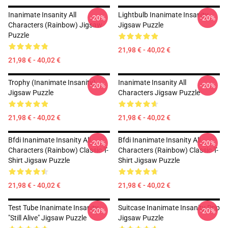
Inanimate Insanity All
Lightbulb Inanimate Insanity
-20%
-20%
Characters (Rainbow) Jigsaw
Jigsaw Puzzle
Puzzle
21,98 € - 40,02 €
21,98 € - 40,02 €
Trophy (Inanimate Insanity)
Inanimate Insanity All
-20%
-20%
Jigsaw Puzzle
Characters Jigsaw Puzzle
21,98 € - 40,02 €
21,98 € - 40,02 €
Bfdi Inanimate Insanity All
Bfdi Inanimate Insanity All
-20%
-20%
Characters (Rainbow) Classic T-
Characters (Rainbow) Classic T-
Shirt Jigsaw Puzzle
Shirt Jigsaw Puzzle
21,98 € - 40,02 €
21,98 € - 40,02 €
Test Tube Inanimate Insanity
Suitcase Inanimate Insanity Drip
-20%
-20%
"Still Alive" Jigsaw Puzzle
Jigsaw Puzzle