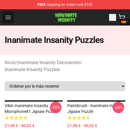
FREE
shipping on orders over $100
Inanimate Insanity Store - Official Inanimate Insanity M
Open menu
Inanimate Insanity Puzzles
Inicio
/
Inanimate Insanity Decoración
/
Inanimate Insanity Puzzles
Vibin Inanimate Insanity
Paintbrush - Inanimate Insanity
-20%
-20%
Microphone81 Jigsaw Puzzle
Jigsaw Puzzle
21,98 € - 40,02 €
21,98 € - 40,02 €