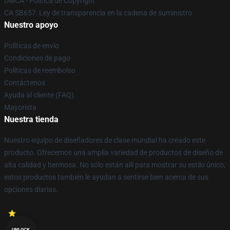
DMCA - Política de Copyright
CA SB657: Ley de transparencia en la cadena de suministro
Nuestro apoyo
Políticas de envío
Condiciones de pago
Políticas de reembolso
Contáctenos
Ayuda al cliente (FAQ)
Mayorista
Nuestra tienda
Nuestro equipo de diseñadores de clase mundial ha creado este
producto. Ofrecemos una amplia variedad de productos de diseño de
alta calidad y hermosa. No sólo están allí para mostrar su estilo único,
estos productos también le ayudan a sentirse bien acerca de sus
opciones diarias.
UNLOCK