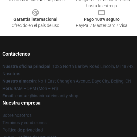
hasta la entrega
Garantía internacional
Pago 100% seguro
Ofrecido en el país de uso
PayPal / MasterCard / Visa
Contáctenos
Nuestra oficina principal
: 1025 North Barlow Road Lincoln, Mi 48742,
Nosotros
Nuestro almacén
: No 1 East Chang'an Avenue, Daye City, Beijing, CN
Hora
: 9AM – 5PM (Mon – Fri)
Email
: contact@inanimateinsanity.shop
Nuestra empresa
Sobre nosotros
Términos y condiciones
Política de privacidad