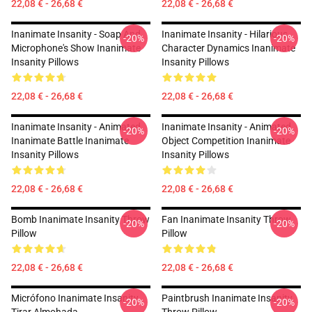
22,08 € - 26,68 €
22,08 € - 26,68 €
Inanimate Insanity - Soap And
Inanimate Insanity - Hilarious
-20%
-20%
Microphone's Show Inanimate
Character Dynamics Inanimate
Insanity Pillows
Insanity Pillows
22,08 € - 26,68 €
22,08 € - 26,68 €
Inanimate Insanity - Animated
Inanimate Insanity - Animated
-20%
-20%
Inanimate Battle Inanimate
Object Competition Inanimate
Insanity Pillows
Insanity Pillows
22,08 € - 26,68 €
22,08 € - 26,68 €
Bomb Inanimate Insanity Throw
Fan Inanimate Insanity Throw
-20%
-20%
Pillow
Pillow
22,08 € - 26,68 €
22,08 € - 26,68 €
Micrófono Inanimate Insanity
Paintbrush Inanimate Insanity
-20%
-20%