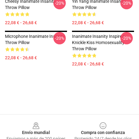
Cheesy Inanimate Insanity
Yin Yang Inanimate Insanity
-20%
-20%
Throw Pillow
Throw Pillow
22,08 € - 26,68 €
22,08 € - 26,68 €
Microphone Inanimate Insanity
Inanimate Insanity Inspired
-20%
-20%
Throw Pillow
Knickle Kiss Homosexuality
Throw Pillow
22,08 € - 26,68 €
22,08 € - 26,68 €
Footer
Envío mundial
Compra con confianza
Enviamos a más de 200 países
Protegido 24/7 desde los clics