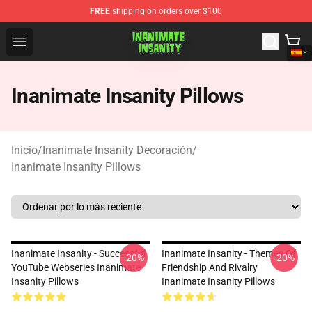
FREE
shipping on orders over $100
Inanimate Insanity Store - Official Inanimate Insanity M
Open menu
Inanimate Insanity Pillows
Inicio
/
Inanimate Insanity Decoración
/
Inanimate Insanity Pillows
Inanimate Insanity - Successful
Inanimate Insanity - Themes Of
-20%
-20%
YouTube Webseries Inanimate
Friendship And Rivalry
Insanity Pillows
Inanimate Insanity Pillows