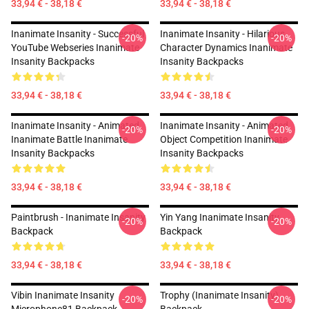
33,94 € - 38,18 €
33,94 € - 38,18 €
Inanimate Insanity - Successful
Inanimate Insanity - Hilarious
-20%
-20%
YouTube Webseries Inanimate
Character Dynamics Inanimate
Insanity Backpacks
Insanity Backpacks
33,94 € - 38,18 €
33,94 € - 38,18 €
Inanimate Insanity - Animated
Inanimate Insanity - Animated
-20%
-20%
Inanimate Battle Inanimate
Object Competition Inanimate
Insanity Backpacks
Insanity Backpacks
33,94 € - 38,18 €
33,94 € - 38,18 €
Paintbrush - Inanimate Insanity
Yin Yang Inanimate Insanity
-20%
-20%
Backpack
Backpack
33,94 € - 38,18 €
33,94 € - 38,18 €
Vibin Inanimate Insanity
Trophy (Inanimate Insanity)
-20%
-20%