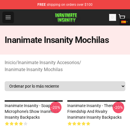
FREE
shipping on orders over $100
Inanimate Insanity Store - Official Inanimate Insanity M
Open menu
Inanimate Insanity Mochilas
Inicio
/
Inanimate Insanity Accesorios
/
Inanimate Insanity Mochilas
Inanimate Insanity - Soap And
Inanimate Insanity - Themes Of
-20%
-20%
Microphone's Show Inanimate
Friendship And Rivalry
Insanity Backpacks
Inanimate Insanity Backpacks