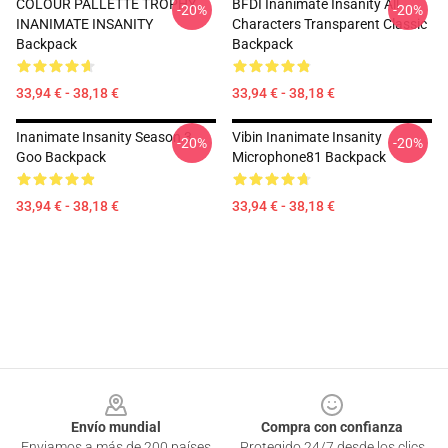
COLOUR PALLETTE TROPHY
BFDI Inanimate Insanity All
-20%
-20%
INANIMATE INSANITY
Characters Transparent Classic
Backpack
Backpack
33,94 € - 38,18 €
33,94 € - 38,18 €
Inanimate Insanity Season 3
Vibin Inanimate Insanity
-20%
-20%
Goo Backpack
Microphone81 Backpack
33,94 € - 38,18 €
33,94 € - 38,18 €
Footer
Envío mundial
Compra con confianza
Enviamos a más de 200 países
Protegido 24/7 desde los clics