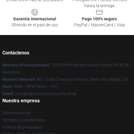
hasta la entrega
Garantía internacional
Pago 100% seguro
Ofrecido en el país de uso
PayPal / MasterCard / Visa
Contáctenos
Nuestra oficina principal
: 1025 North Barlow Road Lincoln, Mi 48742,
Nosotros
Nuestro almacén
: No 1 East Chang'an Avenue, Daye City, Beijing, CN
Hora
: 9AM – 5PM (Mon – Fri)
Email
: contact@inanimateinsanity.shop
Nuestra empresa
Sobre nosotros
Términos y condiciones
Política de privacidad