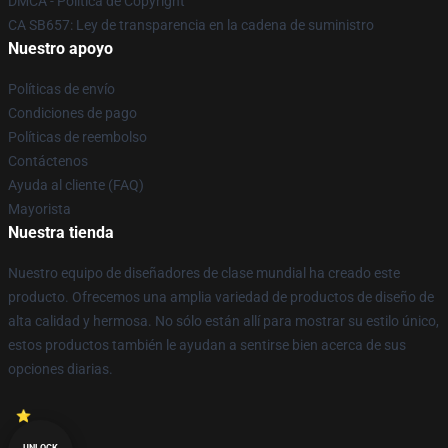
DMCA - Política de Copyright
CA SB657: Ley de transparencia en la cadena de suministro
Nuestro apoyo
Políticas de envío
Condiciones de pago
Políticas de reembolso
Contáctenos
Ayuda al cliente (FAQ)
Mayorista
Nuestra tienda
Nuestro equipo de diseñadores de clase mundial ha creado este
producto. Ofrecemos una amplia variedad de productos de diseño de
alta calidad y hermosa. No sólo están allí para mostrar su estilo único,
estos productos también le ayudan a sentirse bien acerca de sus
opciones diarias.
UNLOCK