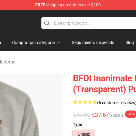
FREE
shipping on orders over $100
 Merchandise Shop
a
Comprar por categoría
Seguimiento de pedido
Blog
daderas
BFDI Inanimate I
(Transparent) P
(6 customer reviews
€47.09
€37.67
-20%
$40.95
Type
Unisex