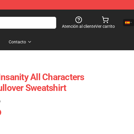
Atención al cliente
Ver carrito
Contacto
nsanity All Characters
ullover Sweatshirt
)