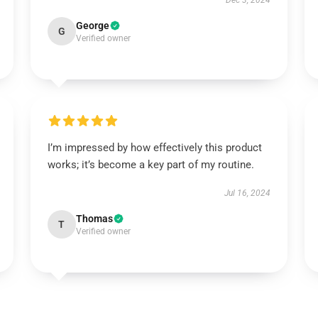
Dec 3, 2024
George
G
Verified owner
I’m impressed by how effectively this product
works; it’s become a key part of my routine.
Jul 16, 2024
Thomas
T
Verified owner