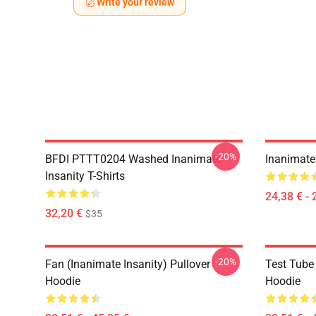
Write your review
-20%
BFDI PTTT0204 Washed Inanimate
Inanimate 
Insanity T-Shirts
24,38 € - 
32,20 €
$35
-20%
Fan (Inanimate Insanity) Pullover
Test Tube 
Hoodie
Hoodie