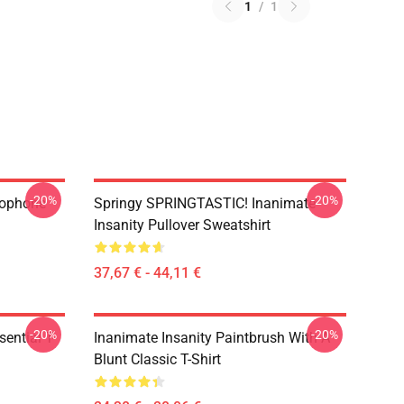
1
/
1
-20%
-20%
rophone
Springy SPRINGTASTIC! Inanimate
Insanity Pullover Sweatshirt
37,67 € - 44,11 €
-20%
-20%
ential T-
Inanimate Insanity Paintbrush With A
Blunt Classic T-Shirt