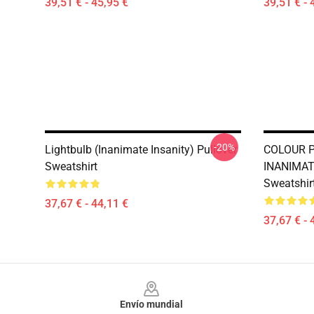
39,51 € - 45,95 €
39,51 € - 
-20%
Lightbulb (Inanimate Insanity) Pullover
COLOUR 
Sweatshirt
INANIMAT
Sweatshir
37,67 € - 44,11 €
37,67 € - 
Footer
Envío mundial