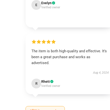
Evelyn
E
Verified owner
The item is both high-quality and effective. It’s
been a great purchase and works as
advertised.
Aug 4, 2024
Rhett
R
Verified owner