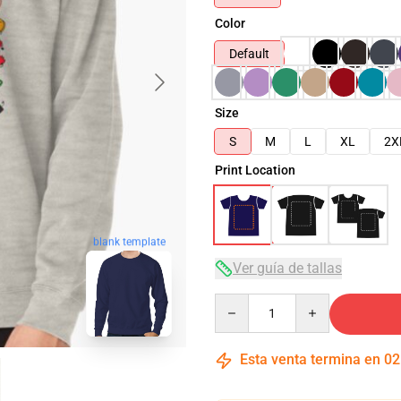
Color
Default
Size
S
M
L
XL
2X
Print Location
blank template
Ver guía de tallas
Quantity
Esta venta termina en
02