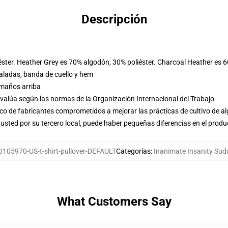
Descripción
éster. Heather Grey es 70% algodón, 30% poliéster. Charcoal Heather es 
ladas, banda de cuello y hem
amaños arriba
evalúa según las normas de la Organización Internacional del Trabajo
o de fabricantes comprometidos a mejorar las prácticas de cultivo de al
usted por su tercero local, puede haber pequeñas diferencias en el produ
0105970-US-t-shirt-pullover-DEFAULT
Categorías
:
Inanimate Insanity Su
What Customers Say