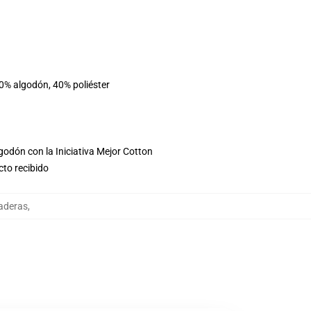
60% algodón, 40% poliéster
godón con la Iniciativa Mejor Cotton
cto recibido
daderas
,