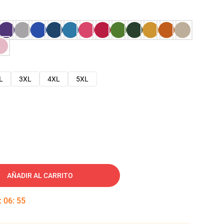
L
3XL
4XL
5XL
AÑADIR AL CARRITO
:
06
:
54