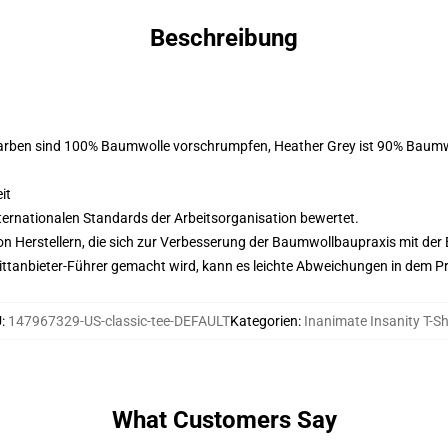
Beschreibung
Farben sind 100% Baumwolle vorschrumpfen, Heather Grey ist 90% Baumw
it
nternationalen Standards der Arbeitsorganisation bewertet.
n Herstellern, die sich zur Verbesserung der Baumwollbaupraxis mit der Be
 Drittanbieter-Führer gemacht wird, kann es leichte Abweichungen in dem P
U
:
147967329-US-classic-tee-DEFAULT
Kategorien
:
Inanimate Insanity T-Sh
What Customers Say