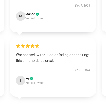
Dec 7, 2024
Mason
M
Verified owner
Washes well without color fading or shrinking;
this shirt holds up great.
Sep 10, 2024
Ivy
I
Verified owner