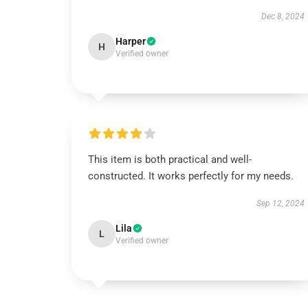
Dec 8, 2024
Harper
H
Verified owner
This item is both practical and well-
constructed. It works perfectly for my needs.
Sep 12, 2024
Lila
L
Verified owner