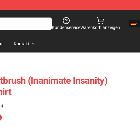
Kundenservice
Warenkorb anzeigen
og
Kontakt
tbrush (Inanimate Insanity)
irt
s)