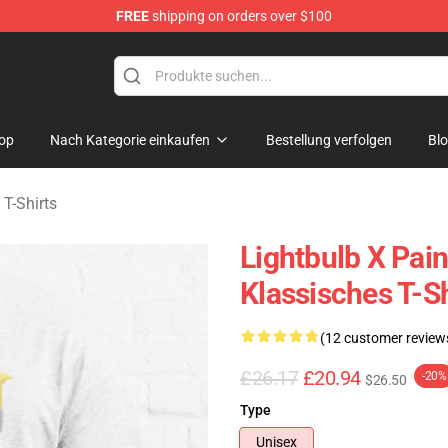
FREE
shipping on orders over $100
 Merchandise Shop
op
Nach Kategorie einkaufen
Bestellung verfolgen
Bl
 T-Shirts
Lightbulb X Pain
Klassisches T-Sh
(12 customer review
£26.17
£20.94
-20%
$26.50
Type
Unisex