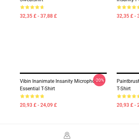
32,35 £ - 37,88 £
32,35 £ - 
-20%
Vibin Inanimate Insanity Microphone81
Paintbrus
Essential T-Shirt
T-Shirt
20,93 £ - 24,09 £
20,93 £ - 
Footer