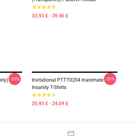
33,93 £ - 39,46 £
-20%
-20%
ity)
Invitational PTTT0204 Inanimate
Insanity T-Shirts
20,93 £ - 24,09 £