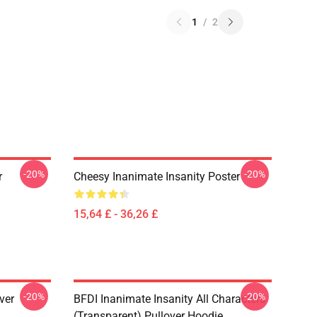
1
/
2
-20%
-20%
r
Cheesy Inanimate Insanity Poster
15,64 £ - 36,26 £
-20%
-20%
ver
BFDI Inanimate Insanity All Characters
(Transparent) Pullover Hoodie