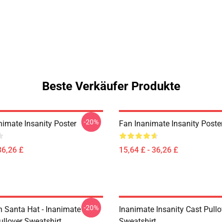
Beste Verkäufer Produkte
-20%
imate Insanity Poster
Fan Inanimate Insanity Poste
36,26 £
15,64 £ - 36,26 £
-20%
h Santa Hat - Inanimate
Inanimate Insanity Cast Pullo
ullover Sweatshirt
Sweatshirt