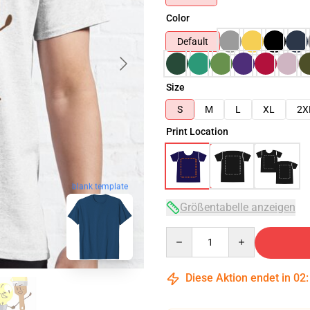
Color
Default
Size
S
M
L
XL
2X
Print Location
blank template
Größentabelle anzeigen
Quantity
Diese Aktion endet in
02