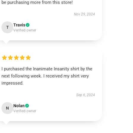
be purchasing more from this store!
Nov 29, 2024
Travis
T
Verified owner
I purchased the Inanimate Insanity shirt by the
next following week. I received my shirt very
impressed.
Sep 6, 2024
Nolan
N
Verified owner