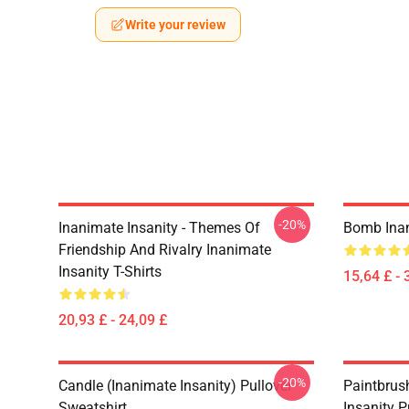
Write your review
-20%
Inanimate Insanity - Themes Of
Bomb Inan
Friendship And Rivalry Inanimate
Insanity T-Shirts
15,64 £ - 
20,93 £ - 24,09 £
-20%
Candle (Inanimate Insanity) Pullover
Paintbrus
Sweatshirt
Insanity P