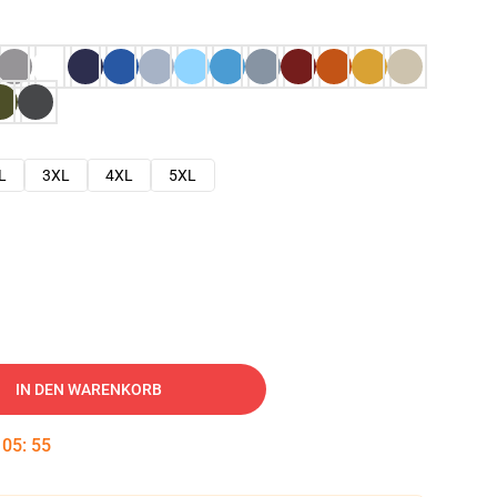
L
3XL
4XL
5XL
IN DEN WARENKORB
:
05
:
54