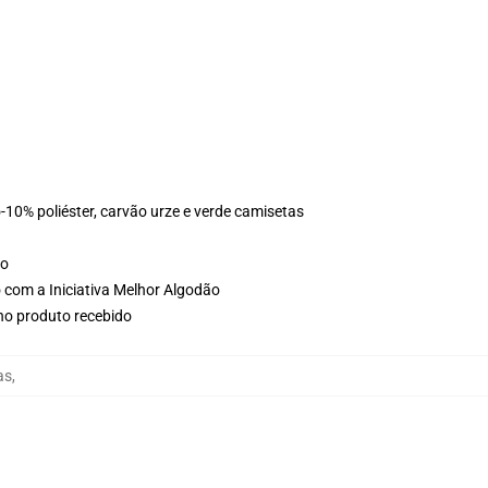
10% poliéster, carvão urze e verde camisetas
ho
 com a Iniciativa Melhor Algodão
 no produto recebido
as
,