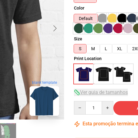
Color
Default
Size
S
M
L
XL
2X
Print Location
blank template
Ver guia de tamanhos
Quantity
Esta promoção termina