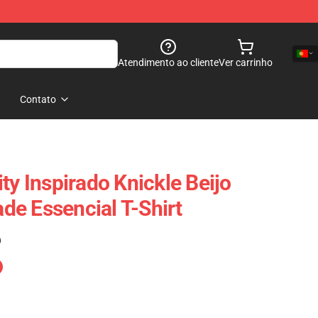
Atendimento ao cliente
Ver carrinho
Contato
ty Inspirado Knickle Beijo
e Essencial T-Shirt
)