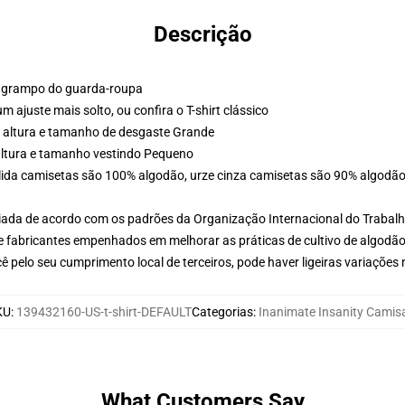
Descrição
um grampo do guarda-roupa
m ajuste mais solto, ou confira o T-shirt clássico
e altura e tamanho de desgaste Grande
altura e tamanho vestindo Pequeno
lida camisetas são 100% algodão, urze cinza camisetas são 90% algodão-
aliada de acordo com os padrões da Organização Internacional do Trabal
e fabricantes empenhados em melhorar as práticas de cultivo de algodão
 pelo seu cumprimento local de terceiros, pode haver ligeiras variações
KU
:
139432160-US-t-shirt-DEFAULT
Categorias
:
Inanimate Insanity Camis
What Customers Say