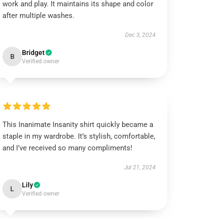
work and play. It maintains its shape and color
after multiple washes.
Dec 3, 2024
Bridget
B
Verified owner
This Inanimate Insanity shirt quickly became a
staple in my wardrobe. It’s stylish, comfortable,
and I’ve received so many compliments!
Jul 21, 2024
Lily
L
Verified owner