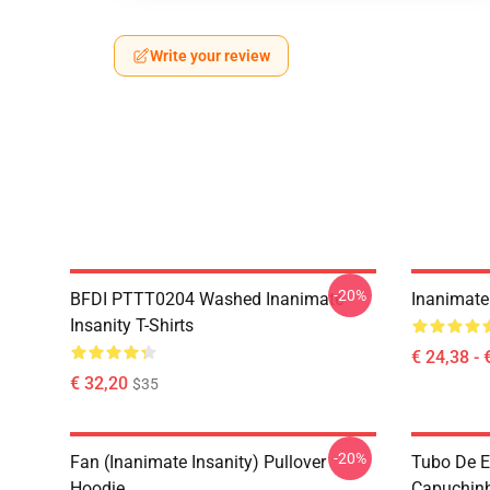
Write your review
-20%
BFDI PTTT0204 Washed Inanimate
Inanimate 
Insanity T-Shirts
€ 24,38 - 
€ 32,20
$35
-20%
Fan (Inanimate Insanity) Pullover
Tubo De E
Hoodie
Capuchinh