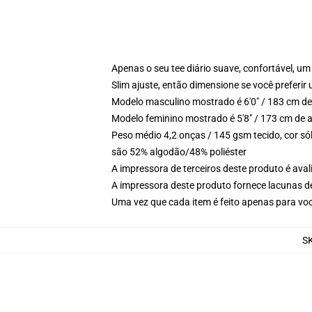
Apenas o seu tee diário suave, confortável, 
Slim ajuste, então dimensione se você preferir u
Modelo masculino mostrado é 6'0" / 183 cm d
Modelo feminino mostrado é 5'8" / 173 cm de 
Peso médio 4,2 onças / 145 gsm tecido, cor só
são 52% algodão/48% poliéster
A impressora de terceiros deste produto é av
A impressora deste produto fornece lacunas d
Uma vez que cada item é feito apenas para você
S