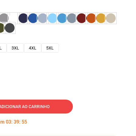
L
3XL
4XL
5XL
ADICIONAR AO CARRINHO
 em
03
:
39
:
54