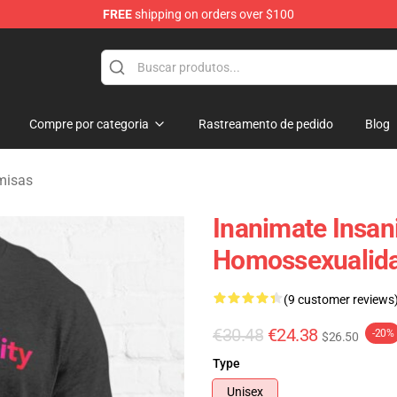
FREE
shipping on orders over $100
 Merchandise Shop
Compre por categoria
Rastreamento de pedido
Blog
misas
Inanimate Insani
Homossexualidad
(9 customer reviews
€30.48
€24.38
-20%
$26.50
Type
Unisex