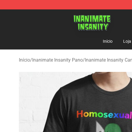
Inanimate Insanity Store - Official Inanimate Insanity
Início
Loja
Início
/
Inanimate Insanity Pano
/
Inanimate Insanity Ca