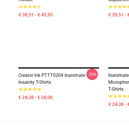
€ 39,51 - € 45,95
€ 39,51 - 
-20%
Creator Ink PTTT0204 Inanimate
Inanimate
Insanity T-Shirts
Microphon
T-Shirts
€ 24,38 - € 28,06
€ 24,38 - 
Footer