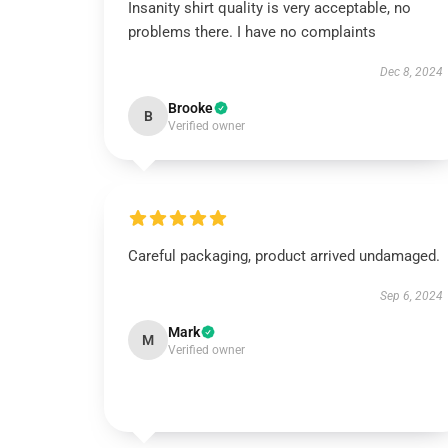
Insanity shirt quality is very acceptable, no
problems there. I have no complaints
Dec 8, 2024
Brooke
B
Verified owner
Careful packaging, product arrived undamaged.
Sep 6, 2024
Mark
M
Verified owner