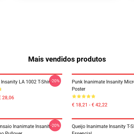
Mais vendidos produtos
-20%
Insanity LA 1002 T-Shirts
Punk Inanimate Insanity Mic
Poster
€ 28,06
€ 18,21 - € 42,22
-20%
nsaio Inanimate Insanity
Queijo Inanimate Insanity T-S
o Pullover
Essencial