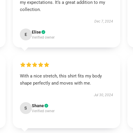
my expectations. It’s a great addition to my
collection.
Dec 7, 2024
Elise
E
Verified owner
With a nice stretch, this shirt fits my body
shape perfectly and moves with me.
Jul 30, 2024
Shane
S
Verified owner