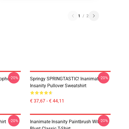
1
/
2
-20%
-20%
rophone
Springy SPRINGTASTIC! Inanimate
Insanity Pullover Sweatshirt
€ 37,67 - € 44,11
-20%
-20%
hirt
Inanimate Insanity Paintbrush With A
Blunt Classic T-Shirt