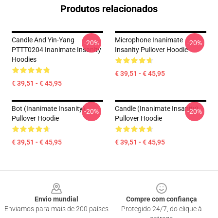
Produtos relacionados
Candle And Yin-Yang
Microphone Inanimate
-20%
-20%
PTTT0204 Inanimate Insanity
Insanity Pullover Hoodie
Hoodies
€ 39,51 - € 45,95
€ 39,51 - € 45,95
Bot (Inanimate Insanity)
Candle (Inanimate Insanity)
-20%
-20%
Pullover Hoodie
Pullover Hoodie
€ 39,51 - € 45,95
€ 39,51 - € 45,95
Footer
Envio mundial
Compre com confiança
Enviamos para mais de 200 países
Protegido 24/7, do clique à