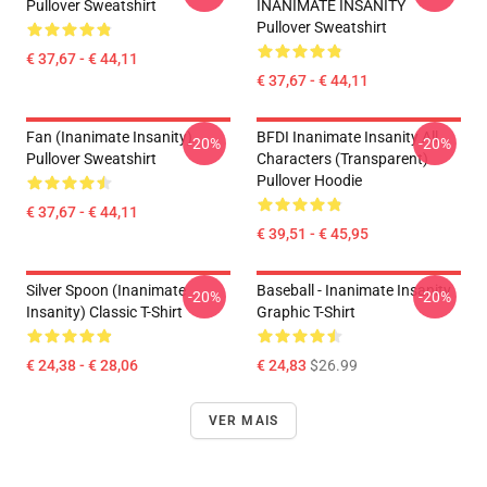
Pullover Sweatshirt
INANIMATE INSANITY
Pullover Sweatshirt
€ 37,67 - € 44,11
€ 37,67 - € 44,11
Fan (Inanimate Insanity)
BFDI Inanimate Insanity All
-20%
-20%
Pullover Sweatshirt
Characters (Transparent)
Pullover Hoodie
€ 37,67 - € 44,11
€ 39,51 - € 45,95
Silver Spoon (Inanimate
Baseball - Inanimate Insanity
-20%
-20%
Insanity) Classic T-Shirt
Graphic T-Shirt
€ 24,38 - € 28,06
€ 24,83
$26.99
VER MAIS