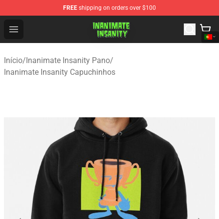
FREE
shipping on orders over $100
Inanimate Insanity Store - Official Inanimate Insanity M
Open menu
Início
/
Inanimate Insanity Pano
/
Inanimate Insanity Capuchinhos