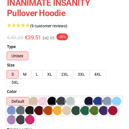
INANIMATE INSANITY
Pullover Hoodie
(9 customer reviews)
€49.39
€39.51
-20%
$42.95
Type
Unisex
Size
S
M
L
XL
2XL
3XL
4XL
5XL
Color
Default