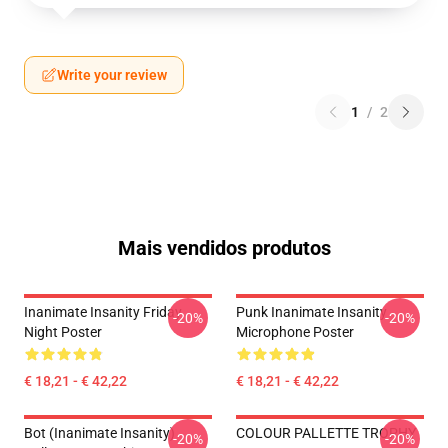
Write your review
1
/
2
Mais vendidos produtos
Inanimate Insanity Friday
Punk Inanimate Insanity
-20%
-20%
Night Poster
Microphone Poster
€ 18,21 - € 42,22
€ 18,21 - € 42,22
Bot (Inanimate Insanity)
COLOUR PALLETTE TROPHY
-20%
-20%