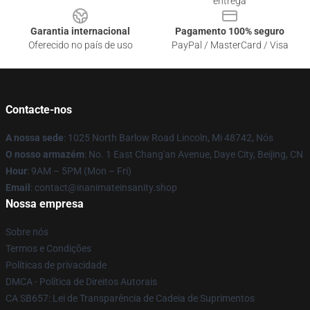
entrega
Garantia internacional
Pagamento 100% seguro
Oferecido no país de uso
PayPal / MasterCard / Visa
Contacte-nos
A nossa sede
: 1025 North Barlow Road Lincoln, Mi 48742, Nós
O nosso armazém
: No. 1 East Chang'an Avenue, Daye City, Beijing, CN
Hour
: 9AM – 5PM (Mon – Fri)
Email
: contact@inanimateinsanity.shop
Nossa empresa
Sobre nós
Termos e Condições
Políticas de privacidade
DMCA - Política de Direitos Autorais
CA SB657: Lei de Transparência de Cadeia de Suprimentos