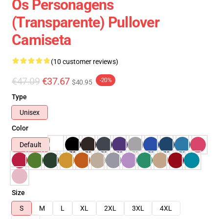
Os Personagens
(transparente) Pullover
Camiseta
(10 customer reviews)
€47.09
€37.67
-20%
$40.95
Type
Unisex
Color
Default
Size
S
M
L
XL
2XL
3XL
4XL