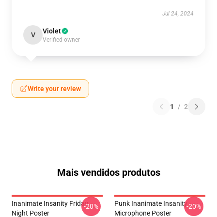
Jul 24, 2024
Violet
V
Verified owner
Write your review
1
/
2
Mais vendidos produtos
Inanimate Insanity Friday
Punk Inanimate Insanity
-20%
-20%
Night Poster
Microphone Poster