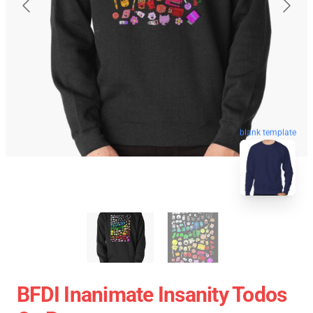
blank template
BFDI Inanimate Insanity Todos