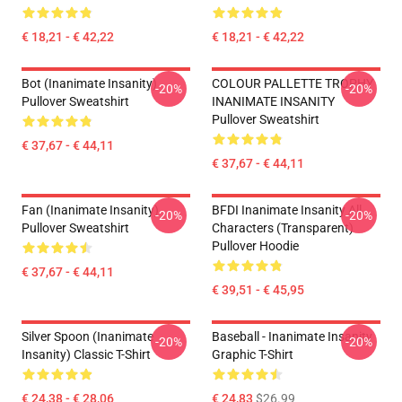
€ 18,21 - € 42,22
€ 18,21 - € 42,22
Bot (Inanimate Insanity)
COLOUR PALLETTE TROPHY
-20%
-20%
Pullover Sweatshirt
INANIMATE INSANITY
Pullover Sweatshirt
€ 37,67 - € 44,11
€ 37,67 - € 44,11
Fan (Inanimate Insanity)
BFDI Inanimate Insanity All
-20%
-20%
Pullover Sweatshirt
Characters (Transparent)
Pullover Hoodie
€ 37,67 - € 44,11
€ 39,51 - € 45,95
Silver Spoon (Inanimate
Baseball - Inanimate Insanity
-20%
-20%
Insanity) Classic T-Shirt
Graphic T-Shirt
€ 24,38 - € 28,06
€ 24,83
$26.99