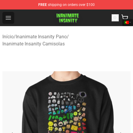
FREE
shipping on orders over $100
Inanimate Insanity Store - Official Inanimate Insanity M
Open menu
Início
/
Inanimate Insanity Pano
/
Inanimate Insanity Camisolas