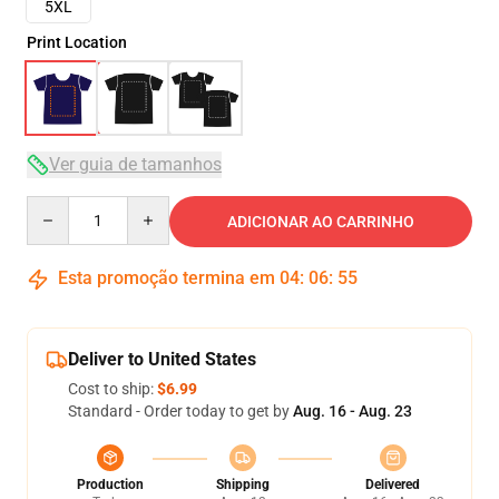
5XL
Print Location
Ver guia de tamanhos
Quantity
ADICIONAR AO CARRINHO
Esta promoção termina em
04
:
06
:
54
Deliver to United States
Cost to ship:
$6.99
Standard - Order today to get by
Aug. 16 - Aug. 23
Production
Shipping
Delivered