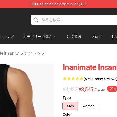
FREE
shipping on orders over $100
 Merchandise Shop
ショップ
カテゴリーで購入
注文追跡
ブログ
お
ate Insanity タンクトップ
Inanimate Insan
(5 customer reviews
¥4,432
¥3,545
-20%
$24.45
Type
Men
Women
Color