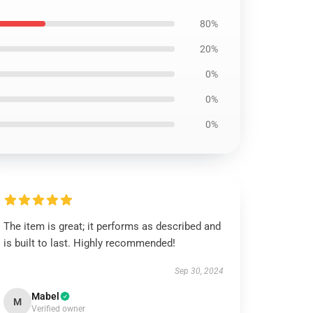
80%
20%
0%
0%
0%
The item is great; it performs as described and
is built to last. Highly recommended!
Sep 30, 2024
Mabel
M
Verified owner