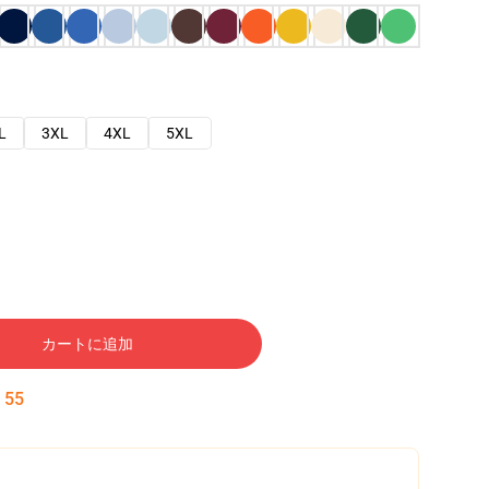
L
3XL
4XL
5XL
カートに追加
:
54