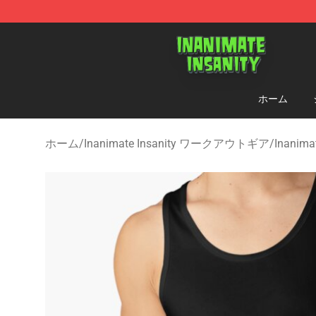
Inanimate Insanity Store - Official Inanimate Insanity
ホーム
ホーム
/
Inanimate Insanity ワークアウトギア
/
Inanim