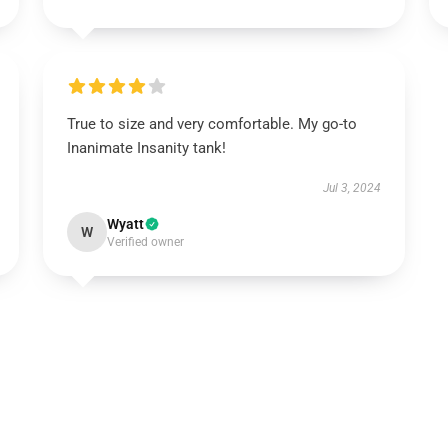
True to size and very comfortable. My go-to
Inanimate Insanity tank!
Jul 3, 2024
Wyatt
W
Verified owner