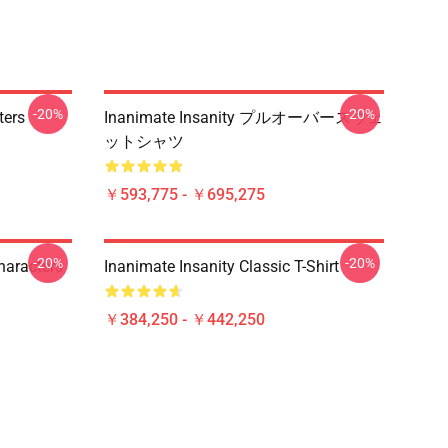
-20%
-20%
ters
Inanimate Insanity プルオーバースウェ
ットシャツ
￥593,775 - ￥695,275
-20%
-20%
haracters
Inanimate Insanity Classic T-Shirt
￥384,250 - ￥442,250