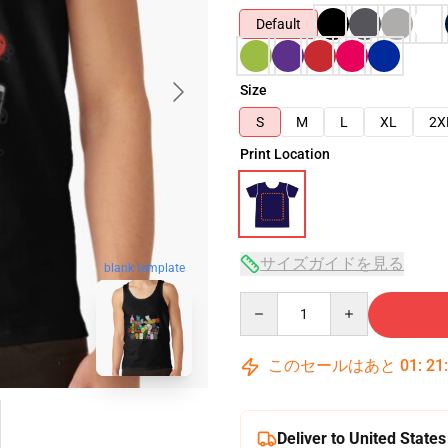
Default
Size
S
M
L
XL
2X
Print Location
サイズガイドを見る
blank template
Quantity
このセールはあと
01
:
21
Deliver to United States