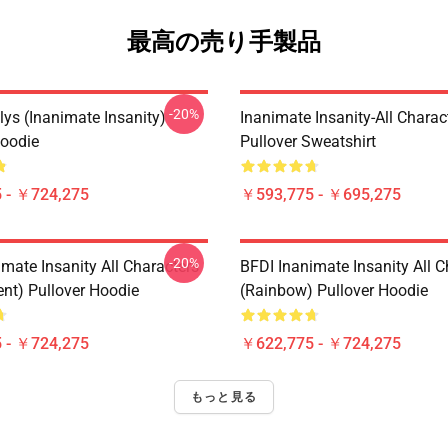
最高の売り手製品
-20%
lys (Inanimate Insanity)
Inanimate Insanity-All Charac
Hoodie
Pullover Sweatshirt
 - ￥724,275
￥593,775 - ￥695,275
-20%
mate Insanity All Characters
BFDI Inanimate Insanity All C
ent) Pullover Hoodie
(Rainbow) Pullover Hoodie
 - ￥724,275
￥622,775 - ￥724,275
もっと見る