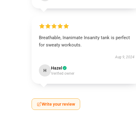
Breathable, Inanimate Insanity tank is perfect
for sweaty workouts.
Aug 9, 2024
Hazel
H
Verified owner
Write your review