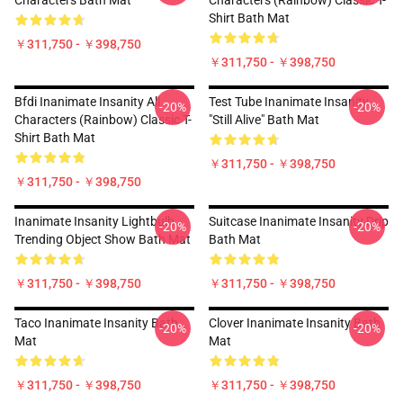
Characters Bath Mat
Characters (Rainbow) Classic T-
Shirt Bath Mat
￥311,750 - ￥398,750
￥311,750 - ￥398,750
Bfdi Inanimate Insanity All
Test Tube Inanimate Insanity
-20%
-20%
Characters (Rainbow) Classic T-
"Still Alive" Bath Mat
Shirt Bath Mat
￥311,750 - ￥398,750
￥311,750 - ￥398,750
Inanimate Insanity Lightbulb
Suitcase Inanimate Insanity Drip
-20%
-20%
Trending Object Show Bath Mat
Bath Mat
￥311,750 - ￥398,750
￥311,750 - ￥398,750
Taco Inanimate Insanity Bath
Clover Inanimate Insanity Bath
-20%
-20%
Mat
Mat
￥311,750 - ￥398,750
￥311,750 - ￥398,750