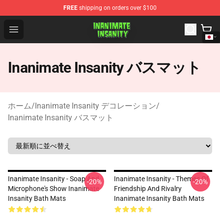
FREE
shipping on orders over $100
Inanimate Insanity Store - Official Inanimate Insanity M
Open menu
Inanimate Insanity バスマット
ホーム
/
Inanimate Insanity デコレーション
/
Inanimate Insanity バスマット
Inanimate Insanity - Soap And
Inanimate Insanity - Themes Of
-20%
-20%
Microphone's Show Inanimate
Friendship And Rivalry
Insanity Bath Mats
Inanimate Insanity Bath Mats