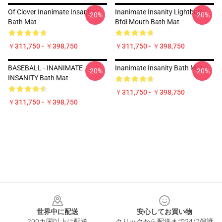
Of Clover Inanimate Insanity
Inanimate Insanity Lightbulb
-20%
-20%
Bath Mat
Bfdi Mouth Bath Mat
￥311,750 - ￥398,750
￥311,750 - ￥398,750
BASEBALL - INANIMATE
Inanimate Insanity Bath Mat
-20%
-20%
INSANITY Bath Mat
￥311,750 - ￥398,750
￥311,750 - ￥398,750
Footer
世界中に配送
安心してお買い物
200カ国以上に配送
クリックから配送まで24/7保護