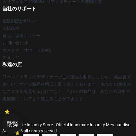
カリフォルニアSB657: サプライチェーンの透明性法
当社のサポート
配送&配送ポリシー
支払条件
返品・返金ポリシー
お問い合わせ
カスタマーサポート(FAQ)
スタッフ
私達の店
ワールドクラスのデザイナーがこの製品を制作しました。 高品質で
美しいデザイン製品を幅広く取り揃えております。 あなたの個性的
なスタイルを見せるだけでなく、これらの製品は、あなたの日常の
選択肢についてよく感じることができます。
UNLOCK
© Inanimate Insanity Store - Official Inanimate Insanity Merchandise
10% OFF
Shop 2026 all rights reserved