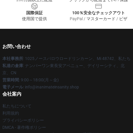
国際保証
100％安全なチェックアウト
使用国で提供
PayPal / マスターカード / ビザ
お問い合わせ
本社事務所
: 1025ノースバロウロードリンカーン、Mi 48742、私たち
私達の倉庫
: ナンバーワン東長安アベニュー、デイリーシティ、北
京、CN
営業時間
: 9:00～18:00(月～金)
電子メール
: info@inanimateinsanity.shop
会社案内
私たちについて
利用規約
プライバシーポリシー
DMCA - 著作権ポリシー