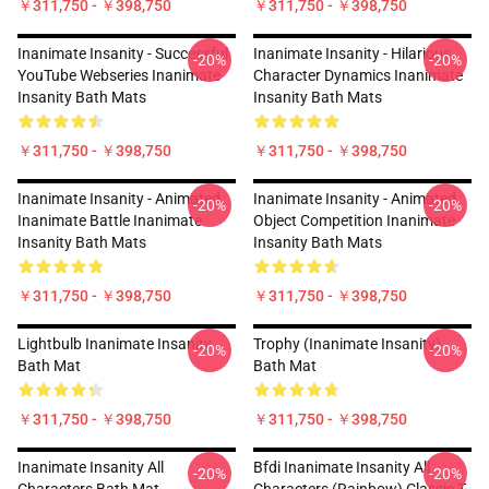
￥311,750 - ￥398,750
￥311,750 - ￥398,750
Inanimate Insanity - Successful
Inanimate Insanity - Hilarious
-20%
-20%
YouTube Webseries Inanimate
Character Dynamics Inanimate
Insanity Bath Mats
Insanity Bath Mats
￥311,750 - ￥398,750
￥311,750 - ￥398,750
Inanimate Insanity - Animated
Inanimate Insanity - Animated
-20%
-20%
Inanimate Battle Inanimate
Object Competition Inanimate
Insanity Bath Mats
Insanity Bath Mats
￥311,750 - ￥398,750
￥311,750 - ￥398,750
Lightbulb Inanimate Insanity
Trophy (Inanimate Insanity)
-20%
-20%
Bath Mat
Bath Mat
￥311,750 - ￥398,750
￥311,750 - ￥398,750
Inanimate Insanity All
Bfdi Inanimate Insanity All
-20%
-20%