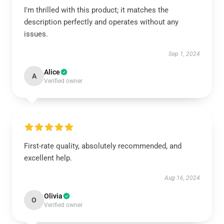
I'm thrilled with this product; it matches the
description perfectly and operates without any
issues.
Sep 1, 2024
Alice
A
Verified owner
First-rate quality, absolutely recommended, and
excellent help.
Aug 16, 2024
Olivia
O
Verified owner