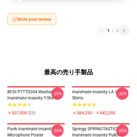
Write your review
1
/
2
最高の売り手製品
BFDI PTTT0204 Washed
Inanimate Insanity LA 1002 T-
-20%
-20%
Inanimate Insanity T-Shirts
Shirts
￥507,500
$35
￥384,250 - ￥442,250
Punk Inanimate Insanity
Springy SPRINGTASTIC!
-20%
-20%
Microphone Poster
Inanimate Insanity Pullover