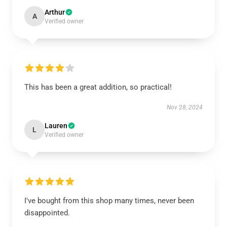
Arthur
A
Verified owner
This has been a great addition, so practical!
Nov 28, 2024
Lauren
L
Verified owner
I've bought from this shop many times, never been
disappointed.