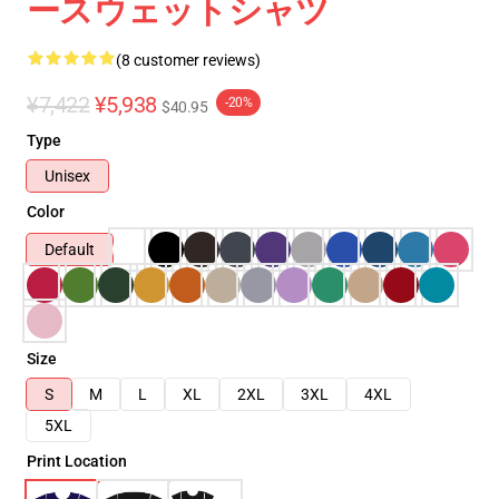
ースウェットシャツ
(8 customer reviews)
¥7,422
¥5,938
-20%
$40.95
Type
Unisex
Color
Default
Size
S
M
L
XL
2XL
3XL
4XL
5XL
Print Location