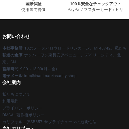
国際保証
100％安全なチェックアウト
使用国で提供
PayPal / マスターカード / ビザ
お問い合わせ
本社事務所
: 1025ノースバロウロードリンカーン、Mi 48742、私たち
私達の倉庫
: ナンバーワン東長安アベニュー、デイリーシティ、北
京、CN
営業時間
: 9:00～18:00(月～金)
電子メール
: info@inanimateinsanity.shop
会社案内
私たちについて
利用規約
プライバシーポリシー
DMCA - 著作権ポリシー
カリフォルニアSB657: サプライチェーンの透明性法
当社のサポート