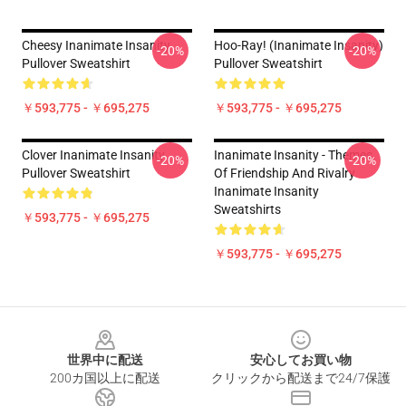
Cheesy Inanimate Insanity
Hoo-Ray! (Inanimate Insanity)
-20%
-20%
Pullover Sweatshirt
Pullover Sweatshirt
￥593,775 - ￥695,275
￥593,775 - ￥695,275
Clover Inanimate Insanity
Inanimate Insanity - Themes
-20%
-20%
Pullover Sweatshirt
Of Friendship And Rivalry
Inanimate Insanity
Sweatshirts
￥593,775 - ￥695,275
￥593,775 - ￥695,275
Footer
世界中に配送
安心してお買い物
200カ国以上に配送
クリックから配送まで24/7保護