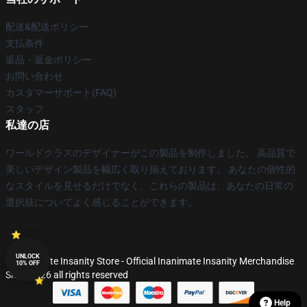
配送&配送ポリシー
支払条件
返品・返金ポリシー
お問い合わせ
カスタマーサポート(FAQ)
スタッフ
私達の店
ワールドクラスのデザイナーがこの製品を制作しました。 高品質で
美しいデザイン製品を幅広く取り揃えております。 あなたの個性的
なスタイルを見せるだけでなく、これらの製品は、あなたの日常の
選択肢についてよく感じることができます。
UNLOCK
© Inanimate Insanity Store - Official Inanimate Insanity Merchandise
10% OFF
Shop 2026 all rights reserved
Help