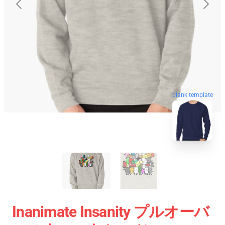
blank template
Inanimate Insanity プルオーバ