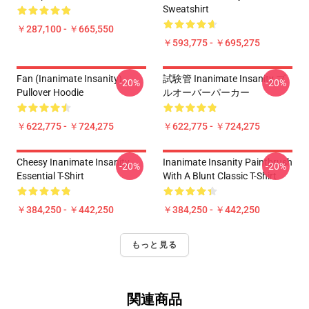
Sweatshirt
￥287,100 - ￥665,550
￥593,775 - ￥695,275
Fan (Inanimate Insanity)
試験管 Inanimate Insanity プ
-20%
-20%
Pullover Hoodie
ルオーバーパーカー
￥622,775 - ￥724,275
￥622,775 - ￥724,275
Cheesy Inanimate Insanity
Inanimate Insanity Paintbrush
-20%
-20%
Essential T-Shirt
With A Blunt Classic T-Shirt
￥384,250 - ￥442,250
￥384,250 - ￥442,250
もっと見る
関連商品