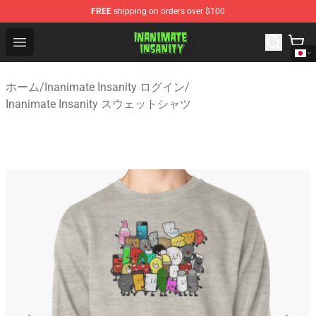
FREE
shipping on orders over $100
Inanimate Insanity Store - Official Inanimate Insanity M
Open menu
ホーム
/
Inanimate Insanity ログイン
/
Inanimate Insanity スウェットシャツ