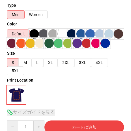
Type
Men
Women
Color
Default
Size
S
M
L
XL
2XL
3XL
4XL
5XL
Print Location
サイズガイドを見る
Quantity
カートに追加