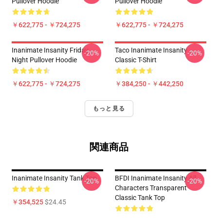
Pullover Hoodie
Pullover Hoodie
￥622,775 - ￥724,275
￥622,775 - ￥724,275
Inanimate Insanity Friday
Taco Inanimate Insanity
-20%
-20%
Night Pullover Hoodie
Classic T-Shirt
￥622,775 - ￥724,275
￥384,250 - ￥442,250
もっと見る
関連商品
Inanimate Insanity Tank Top
BFDI Inanimate Insanity All
-20%
-20%
Characters Transparent
Classic Tank Top
￥354,525
$24.45