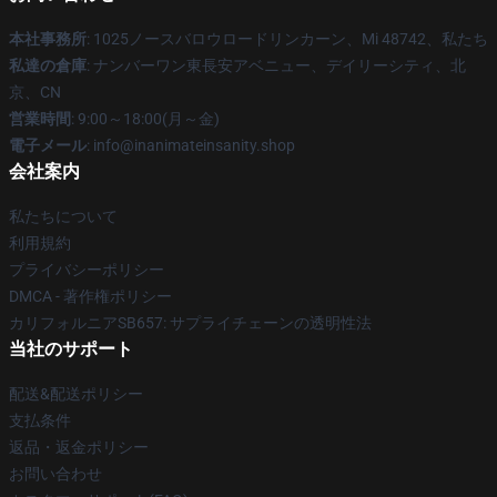
本社事務所
: 1025ノースバロウロードリンカーン、Mi 48742、私たち
私達の倉庫
: ナンバーワン東長安アベニュー、デイリーシティ、北
京、CN
営業時間
: 9:00～18:00(月～金)
電子メール
: info@inanimateinsanity.shop
会社案内
私たちについて
利用規約
プライバシーポリシー
DMCA - 著作権ポリシー
カリフォルニアSB657: サプライチェーンの透明性法
当社のサポート
配送&配送ポリシー
支払条件
返品・返金ポリシー
お問い合わせ