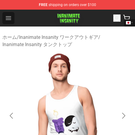
FREE
shipping on orders over $100
Inanimate Insanity Store - Official Inanimate Insanity M
Open menu
ホーム
/
Inanimate Insanity ワークアウトギア
/
Inanimate Insanity タンクトップ