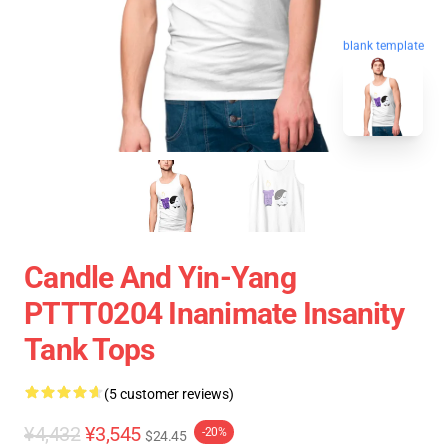
blank template
Candle And Yin-Yang
PTTT0204 Inanimate Insanity
Tank Tops
(5 customer reviews)
¥4,432
¥3,545
-20%
$24.45