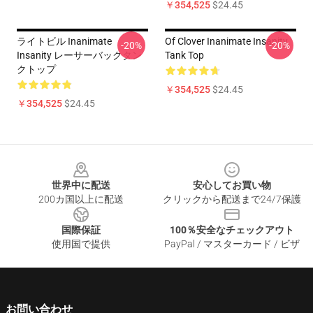
￥354,525
$24.45
ライトビル Inanimate
Of Clover Inanimate Insanity
-20%
-20%
Insanity レーサーバックタン
Tank Top
クトップ
￥354,525
$24.45
￥354,525
$24.45
Footer
世界中に配送
安心してお買い物
200カ国以上に配送
クリックから配送まで24/7保護
国際保証
100％安全なチェックアウト
使用国で提供
PayPal / マスターカード / ビザ
お問い合わせ