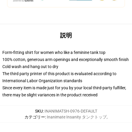
説明
Form-fitting shirt for women who like a feminine tank top
100% cotton, generous arm openings and exceptionally smooth finish
Cold wash and hang out to dry
The third party printer of this product is evaluated according to
International Labor Organization standards
Since every item is made just for you by your local third-party fulfiller,
there may be slight variances in the product received
SKU
:
INANIMATSH-0976-DEFAULT
カテゴリー
:
Inanimate Insanity タンクトップ
,