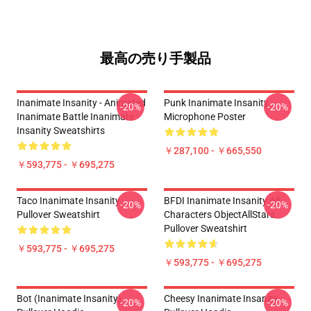
最高の売り手製品
Inanimate Insanity - Animated
Punk Inanimate Insanity
-20%
-20%
Inanimate Battle Inanimate
Microphone Poster
Insanity Sweatshirts
￥287,100 - ￥665,550
￥593,775 - ￥695,275
Taco Inanimate Insanity
BFDI Inanimate Insanity All
-20%
-20%
Pullover Sweatshirt
Characters ObjectAllStars
Pullover Sweatshirt
￥593,775 - ￥695,275
￥593,775 - ￥695,275
Bot (Inanimate Insanity)
Cheesy Inanimate Insanity
-20%
-20%