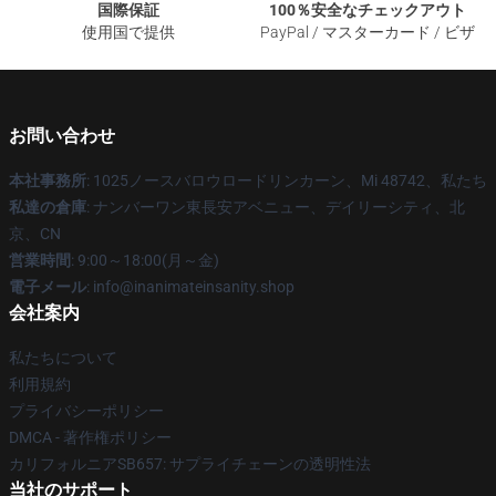
国際保証
100％安全なチェックアウト
使用国で提供
PayPal / マスターカード / ビザ
お問い合わせ
本社事務所
: 1025ノースバロウロードリンカーン、Mi 48742、私たち
私達の倉庫
: ナンバーワン東長安アベニュー、デイリーシティ、北
京、CN
営業時間
: 9:00～18:00(月～金)
電子メール
: info@inanimateinsanity.shop
会社案内
私たちについて
利用規約
プライバシーポリシー
DMCA - 著作権ポリシー
カリフォルニアSB657: サプライチェーンの透明性法
当社のサポート