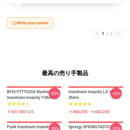
Write your review
1
/
1
最高の売り手製品
BFDI PTTT0204 Washed
Inanimate Insanity LA 1002 T-
-20%
-20%
Inanimate Insanity T-Shirts
Shirts
￥507,500
$35
￥384,250 - ￥442,250
Punk Inanimate Insanity
Springy SPRINGTASTIC!
-20%
-20%