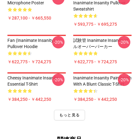
Microphone Poster
Inanimate Insanity Pullover
Sweatshirt
￥287,100 - ￥665,550
￥593,775 - ￥695,275
Fan (Inanimate Insanity)
試験管 Inanimate Insanity プ
-20%
-20%
Pullover Hoodie
ルオーバーパーカー
￥622,775 - ￥724,275
￥622,775 - ￥724,275
Cheesy Inanimate Insanity
Inanimate Insanity Paintbrush
-20%
-20%
Essential T-Shirt
With A Blunt Classic T-Shirt
￥384,250 - ￥442,250
￥384,250 - ￥442,250
もっと見る