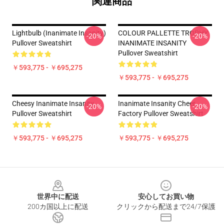
関連商品
Lightbulb (Inanimate Insanity)
COLOUR PALLETTE TROPHY
-20%
-20%
Pullover Sweatshirt
INANIMATE INSANITY
Pullover Sweatshirt
￥593,775 - ￥695,275
￥593,775 - ￥695,275
Cheesy Inanimate Insanity
Inanimate Insanity Cheer
-20%
-20%
Pullover Sweatshirt
Factory Pullover Sweatshirt
￥593,775 - ￥695,275
￥593,775 - ￥695,275
Footer
世界中に配送
安心してお買い物
200カ国以上に配送
クリックから配送まで24/7保護