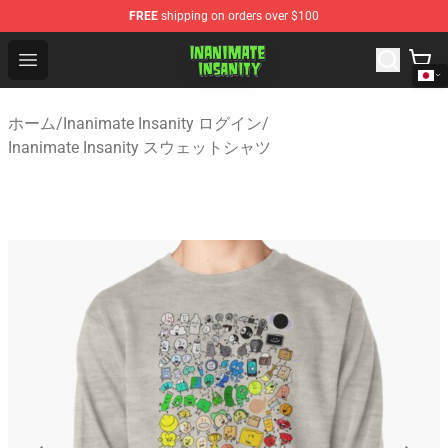
FREE
shipping on orders over $100
Inanimate Insanity Store - Official Inanimate Insanity M
Open menu
ホーム
/
Inanimate Insanity ログイン
/
Inanimate Insanity スウェットシャツ