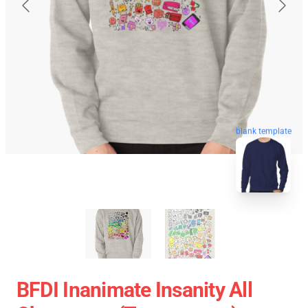
blank template
BFDI Inanimate Insanity All