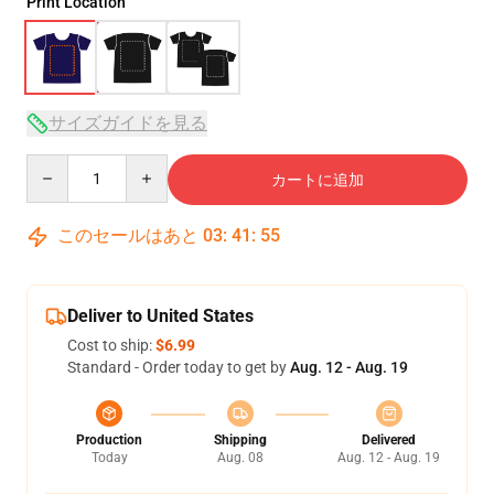
Print Location
サイズガイドを見る
Quantity
カートに追加
このセールはあと
03
:
41
:
54
Deliver to United States
Cost to ship:
$6.99
Standard - Order today to get by
Aug. 12 - Aug. 19
Production
Shipping
Delivered
Today
Aug. 08
Aug. 12 - Aug. 19