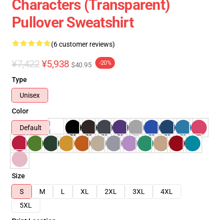
Characters (Transparent)
Pullover Sweatshirt
(6 customer reviews)
¥7,422
¥5,938
-20%
$40.95
Type
Unisex
Color
Default
Size
S
M
L
XL
2XL
3XL
4XL
5XL