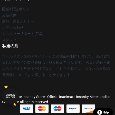
配送&配送ポリシー
支払条件
返品・返金ポリシー
お問い合わせ
カスタマーサポート(FAQ)
スタッフ
私達の店
ワールドクラスのデザイナーがこの製品を制作しました。 高品質で
美しいデザイン製品を幅広く取り揃えております。 あなたの個性的
なスタイルを見せるだけでなく、これらの製品は、あなたの日常の
選択肢についてよく感じることができます。
UNLOCK
© Inanimate Insanity Store - Official Inanimate Insanity Merchandise
10% OFF
Shop 2026 all rights reserved
Help