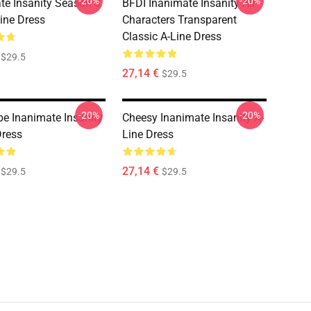
-20%
-20%
te Insanity Season 3
BFDI Inanimate Insanity All
ine Dress
Characters Transparent
Classic A-Line Dress
$29.5
27,14 €
$29.5
-20%
-20%
be Inanimate Insanity
Cheesy Inanimate Insanity A-
Dress
Line Dress
27,14 €
$29.5
$29.5