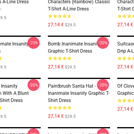
s A-Line Dress
Characters (Rainbow) Classic
Charact
T-Shirt A-Line Dress
T-Shirt 
9.5
27,14 €
27,14 €
$29.5
-20%
-20%
imate Insanity❤️ A-
Bomb Inanimate Insanity
Suitcas
s
Graphic T-Shirt Dress
Drip A-
27,14 €
27,14 €
9.5
$29.5
-20%
-20%
 Insanity
Paintbrush Santa Hat -
Of Clov
h With A Blunt
Inanimate Insanity Graphic T-
Graphic
Shirt Dress
Shirt Dress
27,14 €
27,14 €
9.5
$29.5