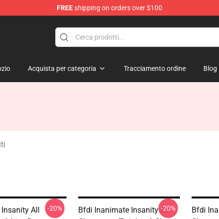
FREE
shipping on orders over $100
 Merchandise Shop
zio
Acquista per categoria
Tracciamento ordine
Blog
ti
-20%
-20%
Insanity All
Bfdi Inanimate Insanity All
Bfdi Ina