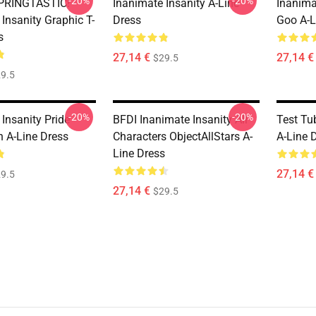
-20%
-20%
SPRINGTASTIC!
Inanimate Insanity A-Line
Inanima
Insanity Graphic T-
Dress
Goo A-L
s
27,14 €
27,14 €
$29.5
9.5
-20%
-20%
Insanity Pride
BFDI Inanimate Insanity All
Test Tu
h A-Line Dress
Characters ObjectAllStars A-
A-Line 
Line Dress
27,14 €
9.5
27,14 €
$29.5