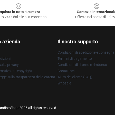
cquista in tutta sicurezza
Garanzia internazional
to 24/7 dai clic alla consegna
Offerto nel paese di utiliz
a azienda
Il nostro supporto
Condizioni di spedizione e consegna
dizioni
Termini di pagamento
ulla privacy
Condizioni di ritorno e rimborso
mativa sul copyright
Contattaci
gge sulla trasparenza della catena
Aiuto del cliente (FAQ)
Whosale
andise Shop 2026 all rights reserved