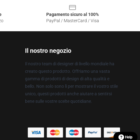
e
Pagamento sicuro al 100%
zo
PayPal / MasterCard / Visa
Il nostro negozio
Il nostro team di designer di livello mondiale ha
creato questo prodotto. Offriamo una vasta
gamma di prodotti di design di alta qualità e
bello. Non solo sono lì per mostrare il vostro stile
unico, questi prodotti anche aiutare a sentirsi
bene sulle vostre scelte quotidiane.
Help