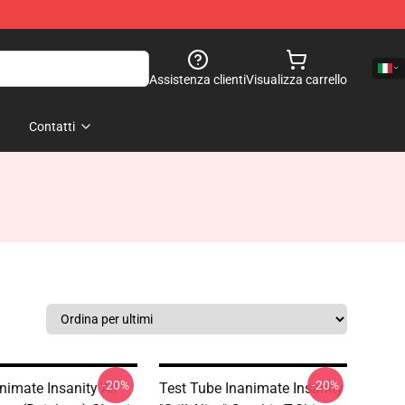
Assistenza clienti
Visualizza carrello
Contatti
-20%
-20%
nimate Insanity All
Test Tube Inanimate Insanity