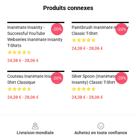
Produits connexes
Inanimate Insanity -
Paintbrush Inanimate Insanity
-20%
-20%
Successful YouTube
Classic T-Shirt
Webseries Inanimate Insanity
T-Shirts
24,38 € - 28,06 €
24,38 € - 28,06 €
Couteau Inanimate Insanity T-
Silver Spoon (Inanimate
-20%
-20%
Shirt Classique
Insanity) Classic T-Shirt
24,38 € - 28,06 €
24,38 € - 28,06 €
Footer
Livraison mondiale
Achetez en toute confiance