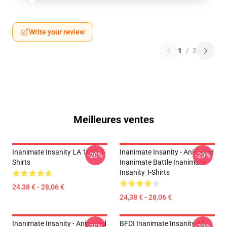
Write your review
1
/
2
Meilleures ventes
Inanimate Insanity LA 1002 T-
Inanimate Insanity - Animated
-20%
-20%
Shirts
Inanimate Battle Inanimate
Insanity T-Shirts
24,38 € - 28,06 €
24,38 € - 28,06 €
Inanimate Insanity - Animated
BFDI Inanimate Insanity All
-20%
-20%