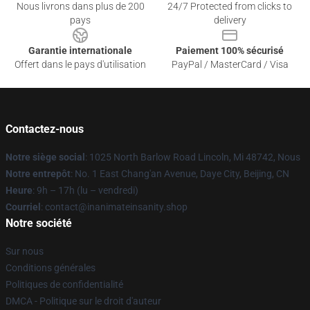
Nous livrons dans plus de 200
24/7 Protected from clicks to
pays
delivery
Garantie internationale
Paiement 100% sécurisé
Offert dans le pays d'utilisation
PayPal / MasterCard / Visa
Contactez-nous
Notre siège social
: 1025 North Barlow Road Lincoln, Mi 48742, Nous
Notre entrepôt
: No. 1 East Chang'an Avenue, Daye City, Beijing, CN
Heure
: 9h – 17h (lu – vendredi)
Courriel
: contact@inanimateinsanity.shop
Notre société
Sur nous
Conditions générales
Politiques de confidentialité
DMCA - Politique sur le droit d'auteur