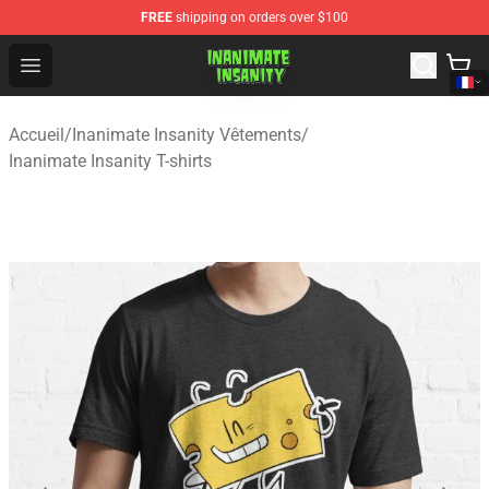
FREE
shipping on orders over $100
Inanimate Insanity Store - Official Inanimate Insanity M
Open menu
Accueil
/
Inanimate Insanity Vêtements
/
Inanimate Insanity T-shirts