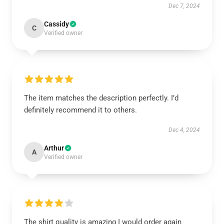
Dec 7, 2024
Cassidy
C
Verified owner
The item matches the description perfectly. I’d
definitely recommend it to others.
Dec 4, 2024
Arthur
A
Verified owner
The shirt quality is amazing I would order again