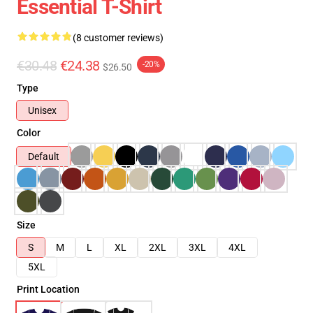
Essential T-Shirt
(8 customer reviews)
€30.48
€24.38
-20%
$26.50
Type
Unisex
Color
Default
Size
S
M
L
XL
2XL
3XL
4XL
5XL
Print Location