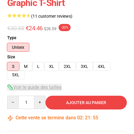
Graphic T-Shirt
(11 customer reviews)
€30.58
€24.46
-20%
$26.59
Type
Unisex
Size
S
M
L
XL
2XL
3XL
4XL
5XL
Voir le guide des tailles
Quantity
AJOUTER AU PANIER
Cette vente se termine dans
02
:
21
:
54