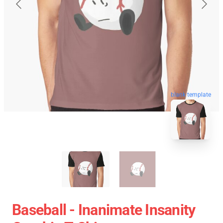
blank template
Baseball - Inanimate Insanity