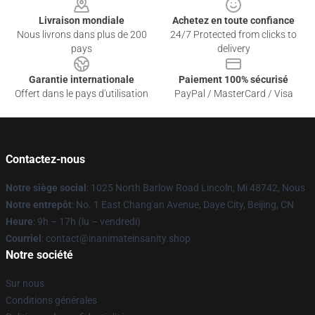
Livraison mondiale
Achetez en toute confiance
Nous livrons dans plus de 200
24/7 Protected from clicks to
pays
delivery
Garantie internationale
Paiement 100% sécurisé
Offert dans le pays d'utilisation
PayPal / MasterCard / Visa
Contactez-nous
Notre siège social
: 1025 North Barlow Road Lincoln, Mi 48742, Nous
Notre entrepôt
: No. 1 East Chang'an Avenue, Daye City, Beijing, CN
Heure
: 9h – 17h (lu – vendredi)
Courriel
: contact@inanimateinsanity.shop
Notre société
Sur nous
Conditions générales