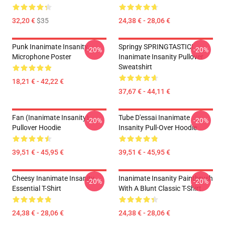
32,20 €
$35
24,38 € - 28,06 €
Punk Inanimate Insanity
Springy SPRINGTASTIC!
-20%
-20%
Microphone Poster
Inanimate Insanity Pullover
Sweatshirt
18,21 € - 42,22 €
37,67 € - 44,11 €
Fan (Inanimate Insanity)
Tube D'essai Inanimate
-20%
-20%
Pullover Hoodie
Insanity Pull-Over Hoodie
39,51 € - 45,95 €
39,51 € - 45,95 €
Cheesy Inanimate Insanity
Inanimate Insanity Paintbrush
-20%
-20%
Essential T-Shirt
With A Blunt Classic T-Shirt
24,38 € - 28,06 €
24,38 € - 28,06 €