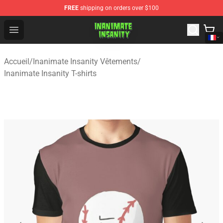
FREE
shipping on orders over $100
Inanimate Insanity Store - Official Inanimate Insanity M
Open menu
Accueil
/
Inanimate Insanity Vêtements
/
Inanimate Insanity T-shirts