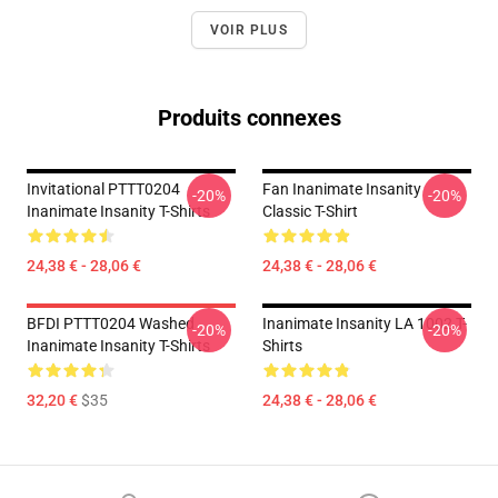
VOIR PLUS
Produits connexes
Invitational PTTT0204
Fan Inanimate Insanity
-20%
-20%
Inanimate Insanity T-Shirts
Classic T-Shirt
24,38 € - 28,06 €
24,38 € - 28,06 €
BFDI PTTT0204 Washed
Inanimate Insanity LA 1002 T-
-20%
-20%
Inanimate Insanity T-Shirts
Shirts
32,20 €
$35
24,38 € - 28,06 €
Footer