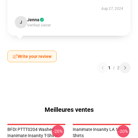
Aug 27, 2024
Jenna
J
Verified owner
Write your review
1
/
2
Meilleures ventes
BFDI PTTT0204 Washed
Inanimate Insanity LA 1002 T-
-20%
-20%
Inanimate Insanity T-Shirts
Shirts