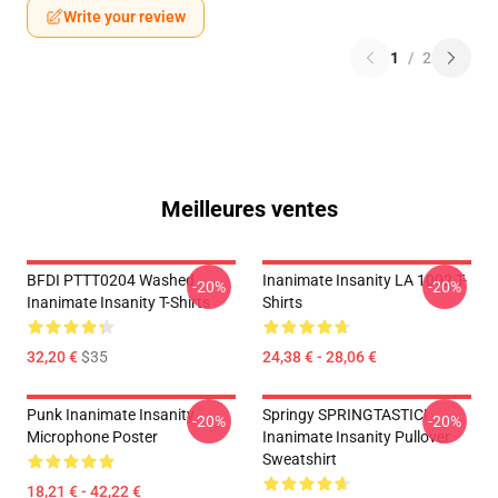
Write your review
1
/
2
Meilleures ventes
BFDI PTTT0204 Washed
Inanimate Insanity LA 1002 T-
-20%
-20%
Inanimate Insanity T-Shirts
Shirts
32,20 €
$35
24,38 € - 28,06 €
Punk Inanimate Insanity
Springy SPRINGTASTIC!
-20%
-20%
Microphone Poster
Inanimate Insanity Pullover
Sweatshirt
18,21 € - 42,22 €