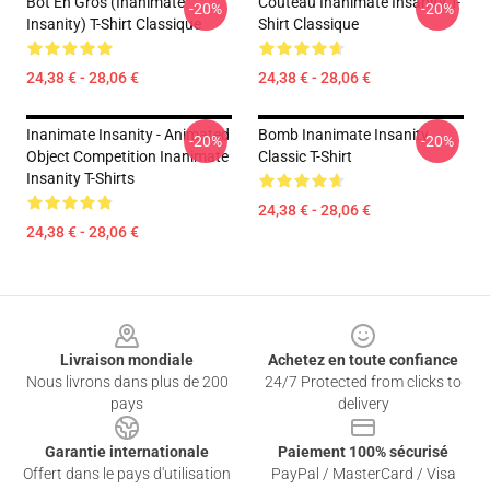
Bot En Gros (Inanimate
Couteau Inanimate Insanity T-
-20%
-20%
Insanity) T-Shirt Classique
Shirt Classique
24,38 € - 28,06 €
24,38 € - 28,06 €
Inanimate Insanity - Animated
Bomb Inanimate Insanity
-20%
-20%
Object Competition Inanimate
Classic T-Shirt
Insanity T-Shirts
24,38 € - 28,06 €
24,38 € - 28,06 €
Footer
Livraison mondiale
Achetez en toute confiance
Nous livrons dans plus de 200
24/7 Protected from clicks to
pays
delivery
Garantie internationale
Paiement 100% sécurisé
Offert dans le pays d'utilisation
PayPal / MasterCard / Visa