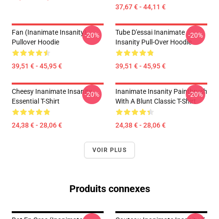
37,67 € - 44,11 €
Fan (Inanimate Insanity)
Tube D'essai Inanimate
-20%
-20%
Pullover Hoodie
Insanity Pull-Over Hoodie
39,51 € - 45,95 €
39,51 € - 45,95 €
Cheesy Inanimate Insanity
Inanimate Insanity Paintbrush
-20%
-20%
Essential T-Shirt
With A Blunt Classic T-Shirt
24,38 € - 28,06 €
24,38 € - 28,06 €
VOIR PLUS
Produits connexes