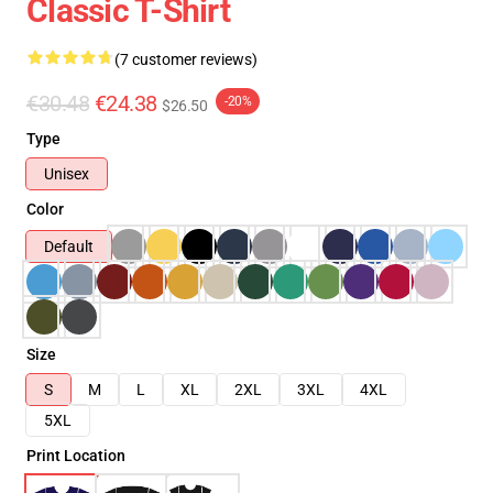
Classic T-Shirt
(7 customer reviews)
€30.48
€24.38
-20%
$26.50
Type
Unisex
Color
Default
Size
S
M
L
XL
2XL
3XL
4XL
5XL
Print Location