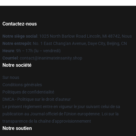
Contactez-nous
Notre siège social
: 1025 North Barlow Road Lincoln, Mi 48742, Nous
Notre entrepôt
: No. 1 East Chang'an Avenue, Daye City, Beijing, CN
Heure
: 9h – 17h (lu – vendredi)
Courriel
: contact@inanimateinsanity.shop
Notre société
Sur nous
Conditions générales
Politiques de confidentialité
DMCA - Politique sur le droit d'auteur
Le présent règlement entre en vigueur le jour suivant celui de sa
publication au Journal officiel de l'Union européenne. Loi sur la
transparence de la chaîne d'approvisionnement
Notre soutien