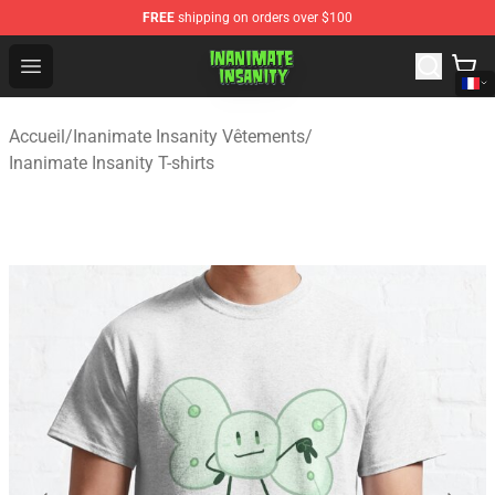
FREE
shipping on orders over $100
Inanimate Insanity Store - Official Inanimate Insanity M
Open menu
Accueil
/
Inanimate Insanity Vêtements
/
Inanimate Insanity T-shirts