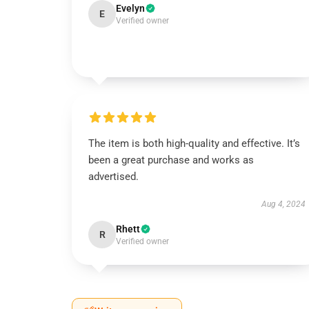
Evelyn
E
Verified owner
The item is both high-quality and effective. It’s
been a great purchase and works as
advertised.
Aug 4, 2024
Rhett
R
Verified owner