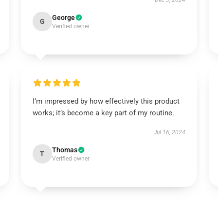
Dec 3, 2024
George
G
Verified owner
I’m impressed by how effectively this product
works; it’s become a key part of my routine.
Jul 16, 2024
Thomas
T
Verified owner