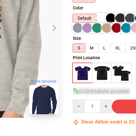
Color
Default
Size
S
M
L
XL
2X
Print Location
blank template
Größentabelle anzeigen
Quantity
Diese Aktion endet in
03