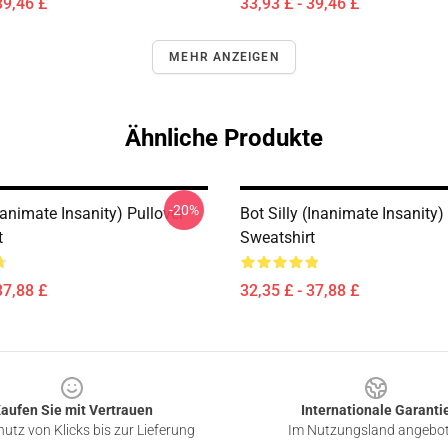
39,46 £
33,93 £ - 39,46 £
MEHR ANZEIGEN
Ähnliche Produkte
-20%
animate Insanity) Pullover
Bot Silly (Inanimate Insanity)
t
Sweatshirt
37,88 £
32,35 £ - 37,88 £
aufen Sie mit Vertrauen
Internationale Garanti
utz von Klicks bis zur Lieferung
Im Nutzungsland angebo