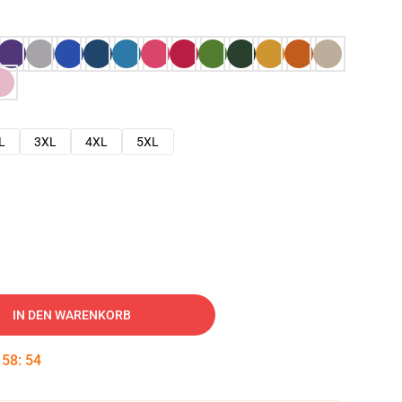
L
3XL
4XL
5XL
IN DEN WARENKORB
:
58
:
53