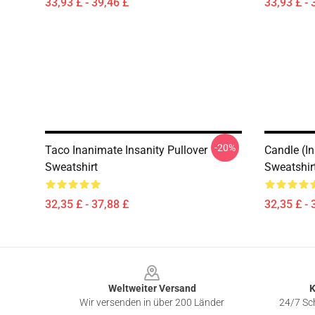
33,93 £ - 39,46 £
33,93 £ - 
-20%
Taco Inanimate Insanity Pullover
Candle (In
Sweatshirt
Sweatshir
32,35 £ - 37,88 £
32,35 £ - 
Footer
Weltweiter Versand
K
Wir versenden in über 200 Länder
24/7 Sch