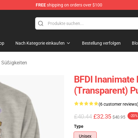
FREE
shipping on orders over $100
 Merchandise Shop
op
Nach Kategorie einkaufen
Bestellung verfolgen
Bl
y Süßigkeiten
BFDI Inanimate I
(Transparent) P
(6 customer reviews
£40.44
£32.35
-20%
$40.95
Type
Unisex