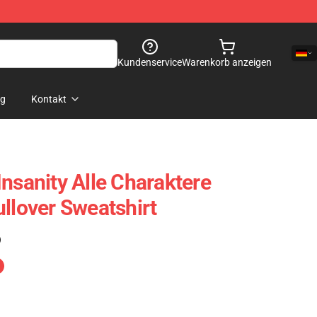
Kundenservice
Warenkorb anzeigen
og
Kontakt
nsanity Alle Charaktere
ullover Sweatshirt
)