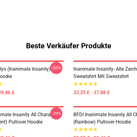
Beste Verkäufer Produkte
-20%
lys (Inanimate Insanity)
Inanimate Insanity- Alle Zeic
Hoodie
Sweatshirt Mit Sweatshirt
39,46 £
32,35 £ - 37,88 £
-20%
mate Insanity All Characters
BFDI Inanimate Insanity All C
ent) Pullover Hoodie
(Rainbow) Pullover Hoodie