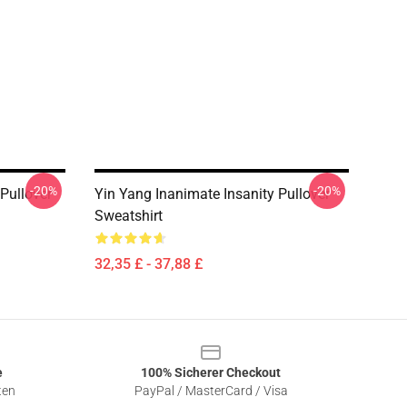
-20%
-20%
 Pullover
Yin Yang Inanimate Insanity Pullover
Sweatshirt
32,35 £ - 37,88 £
e
100% Sicherer Checkout
ten
PayPal / MasterCard / Visa