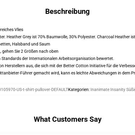
Beschreibung
eiches Vlies
er. Heather Grey ist 70% Baumwolle, 30% Polyester. Charcoal Heather i
hetten, Halsband und Saum
, gehen Sie 2 Größen nach oben
n Standards der Internationalen Arbeitsorganisation bewertet.
on Herstellern aus, die sich mit der Better Cotton Initiative für die Verb
 Drittanbieter-Führer gemacht wird, kann es leichte Abweichungen in dem P
105970-US-t-shirt-pullover-DEFAULT
Kategorien
:
Inanimate Insanity Süßi
What Customers Say