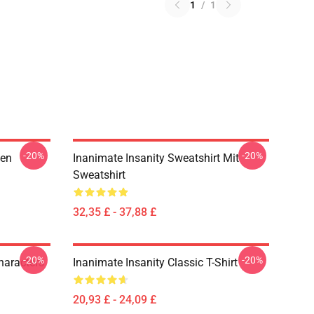
1
/
1
-20%
-20%
hen
Inanimate Insanity Sweatshirt Mit
Sweatshirt
32,35 £ - 37,88 £
-20%
-20%
haracters
Inanimate Insanity Classic T-Shirt
20,93 £ - 24,09 £