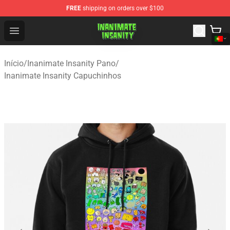
FREE
shipping on orders over $100
Inanimate Insanity Store - Official Inanimate Insanity M
Open menu
Início
/
Inanimate Insanity Pano
/
Inanimate Insanity Capuchinhos