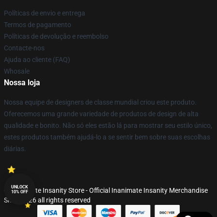
Políticas de envio e entrega
Termos de pagamento
Políticas de devolução e reembolso
Contacte-nos
Ajuda ao cliente (FAQ)
Whosale
Nossa loja
Nossa equipe de designers de classe mundial criou este produto.
Oferecemos uma grande variedade de produtos de design de alta
qualidade e bonito. Não só eles estão lá para mostrar seu estilo único,
estes produtos também ajudá-lo a se sentir bem sobre suas escolhas
diárias.
UNLOCK
© Inanimate Insanity Store - Official Inanimate Insanity Merchandise
10% OFF
Shop 2026 all rights reserved