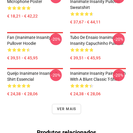
Microphone Poster
Inanimate Insanity Pullover
Sweatshirt
€ 18,21 - € 42,22
€ 37,67 - € 44,11
Fan (Inanimate Insanity)
Tubo De Ensaio Inanimate
-20%
-20%
Pullover Hoodie
Insanity Capuchinho Pullover
€ 39,51 - € 45,95
€ 39,51 - € 45,95
Queijo Inanimate Insanity T-
Inanimate Insanity Paintbrush
-20%
-20%
Shirt Essencial
With A Blunt Classic T-Shirt
€ 24,38 - € 28,06
€ 24,38 - € 28,06
VER MAIS
Produtos relacionados