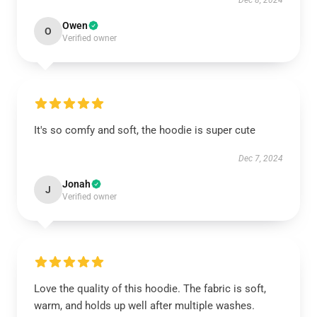
Dec 8, 2024
Owen
O
Verified owner
It's so comfy and soft, the hoodie is super cute
Dec 7, 2024
Jonah
J
Verified owner
Love the quality of this hoodie. The fabric is soft,
warm, and holds up well after multiple washes.