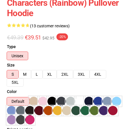
Characters (Rainbow) Pullover
Hoodie
(13 customer reviews)
€49.39
€39.51
-20%
$42.95
Type
Unisex
Size
S
M
L
XL
2XL
3XL
4XL
5XL
Color
Default