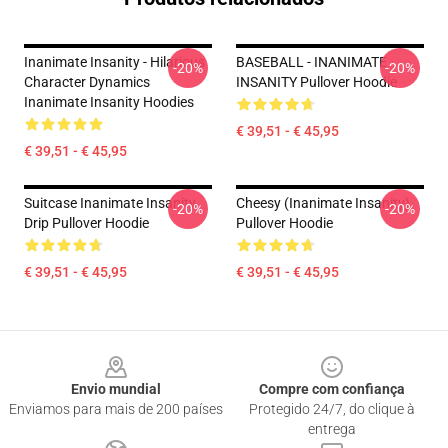
Inanimate Insanity - Hilarious
BASEBALL - INANIMATE
-20%
-20%
Character Dynamics
INSANITY Pullover Hoodie
Inanimate Insanity Hoodies
€ 39,51 - € 45,95
€ 39,51 - € 45,95
Suitcase Inanimate Insanity
Cheesy (Inanimate Insanity)
-20%
-20%
Drip Pullover Hoodie
Pullover Hoodie
€ 39,51 - € 45,95
€ 39,51 - € 45,95
Footer
Envio mundial
Compre com confiança
Enviamos para mais de 200 países
Protegido 24/7, do clique à
entrega