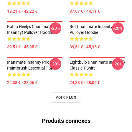
18,21 € - 42,22 €
37,67 € - 44,11 €
Bot In Heelys (Inanimate
Bot (Inanimate Insanity)
-20%
-20%
Insanity) Pullover Hoodie
Pullover Hoodie
39,51 € - 45,95 €
39,51 € - 45,95 €
Inanimate Insanity Pride
Lightbulb (Inanimate Insanity)
-20%
-20%
Paintbrush Essential T-Shirt
Classic T-Shirt
24,38 € - 28,06 €
24,38 € - 28,06 €
VOIR PLUS
Produits connexes