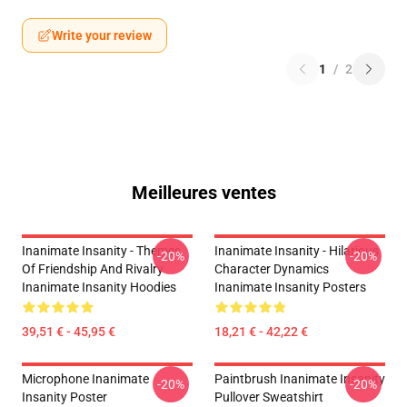
Write your review
1
/
2
Meilleures ventes
Inanimate Insanity - Themes
Inanimate Insanity - Hilarious
-20%
-20%
Of Friendship And Rivalry
Character Dynamics
Inanimate Insanity Hoodies
Inanimate Insanity Posters
39,51 € - 45,95 €
18,21 € - 42,22 €
Microphone Inanimate
Paintbrush Inanimate Insanity
-20%
-20%
Insanity Poster
Pullover Sweatshirt