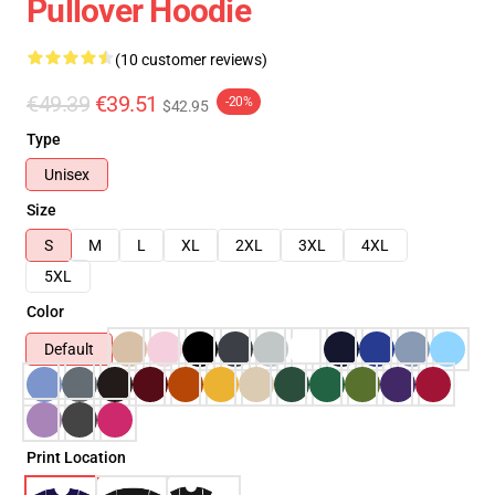
Pullover Hoodie
(10 customer reviews)
€49.39
€39.51
-20%
$42.95
Type
Unisex
Size
S
M
L
XL
2XL
3XL
4XL
5XL
Color
Default
Print Location