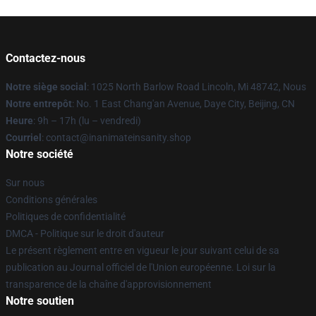
Contactez-nous
Notre siège social
: 1025 North Barlow Road Lincoln, Mi 48742, Nous
Notre entrepôt
: No. 1 East Chang'an Avenue, Daye City, Beijing, CN
Heure
: 9h – 17h (lu – vendredi)
Courriel
: contact@inanimateinsanity.shop
Notre société
Sur nous
Conditions générales
Politiques de confidentialité
DMCA - Politique sur le droit d'auteur
Le présent règlement entre en vigueur le jour suivant celui de sa
publication au Journal officiel de l'Union européenne. Loi sur la
transparence de la chaîne d'approvisionnement
Notre soutien