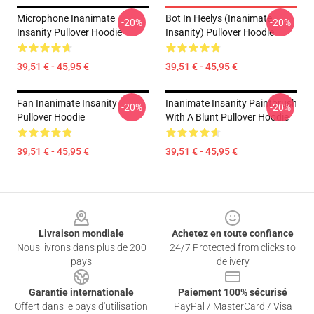
Microphone Inanimate
Bot In Heelys (Inanimate
-20%
-20%
Insanity Pullover Hoodie
Insanity) Pullover Hoodie
39,51 € - 45,95 €
39,51 € - 45,95 €
Fan Inanimate Insanity
Inanimate Insanity Paintbrush
-20%
-20%
Pullover Hoodie
With A Blunt Pullover Hoodie
39,51 € - 45,95 €
39,51 € - 45,95 €
Footer
Livraison mondiale
Achetez en toute confiance
Nous livrons dans plus de 200
24/7 Protected from clicks to
pays
delivery
Garantie internationale
Paiement 100% sécurisé
Offert dans le pays d'utilisation
PayPal / MasterCard / Visa