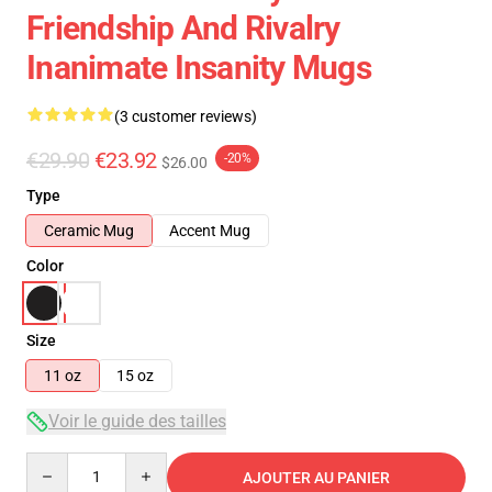
Friendship And Rivalry
Inanimate Insanity Mugs
(3 customer reviews)
€29.90
€23.92
-20%
$26.00
Type
Ceramic Mug
Accent Mug
Color
Size
11 oz
15 oz
Voir le guide des tailles
Quantity
AJOUTER AU PANIER