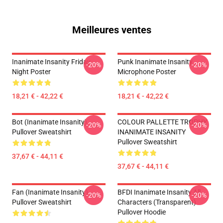
Meilleures ventes
Inanimate Insanity Friday
Punk Inanimate Insanity
-20%
-20%
Night Poster
Microphone Poster
18,21 € - 42,22 €
18,21 € - 42,22 €
Bot (Inanimate Insanity)
COLOUR PALLETTE TROPHY
-20%
-20%
Pullover Sweatshirt
INANIMATE INSANITY
Pullover Sweatshirt
37,67 € - 44,11 €
37,67 € - 44,11 €
Fan (Inanimate Insanity)
BFDI Inanimate Insanity All
-20%
-20%
Pullover Sweatshirt
Characters (Transparent)
Pullover Hoodie