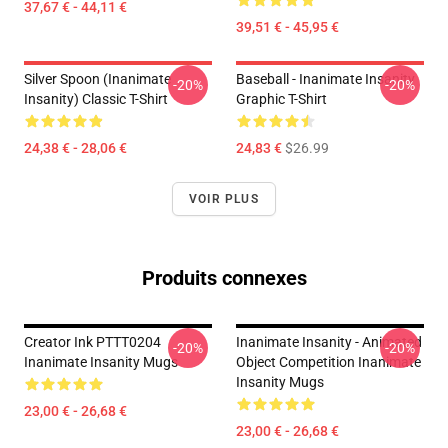
37,67 € - 44,11 €
39,51 € - 45,95 €
Silver Spoon (Inanimate
Baseball - Inanimate Insanity
-20%
-20%
Insanity) Classic T-Shirt
Graphic T-Shirt
24,38 € - 28,06 €
24,83 €
$26.99
VOIR PLUS
Produits connexes
Creator Ink PTTT0204
Inanimate Insanity - Animated
-20%
-20%
Inanimate Insanity Mugs
Object Competition Inanimate
Insanity Mugs
23,00 € - 26,68 €
23,00 € - 26,68 €