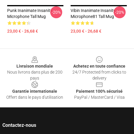
Punk Inanimate Insanity
Vibin Inanimate Insanity
-20%
-20%
Microphone Tall Mug
Microphone81 Tall Mug
23,00 € - 26,68 €
23,00 € - 26,68 €
Footer
Livraison mondiale
Achetez en toute confiance
Nous livrons dans plus de 200
24/7 Protected from clicks to
pays
delivery
Garantie internationale
Paiement 100% sécurisé
Offert dans le pays d'utilisation
PayPal / MasterCard / Visa
Contactez-nous