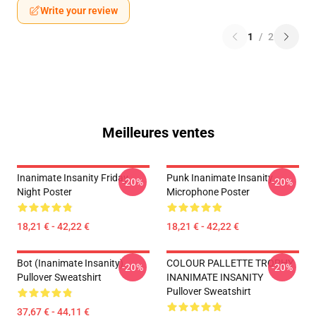
Write your review
1
/
2
Meilleures ventes
Inanimate Insanity Friday
Punk Inanimate Insanity
-20%
-20%
Night Poster
Microphone Poster
18,21 € - 42,22 €
18,21 € - 42,22 €
Bot (Inanimate Insanity)
COLOUR PALLETTE TROPHY
-20%
-20%
Pullover Sweatshirt
INANIMATE INSANITY
Pullover Sweatshirt
37,67 € - 44,11 €