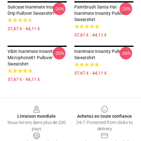
Suitcase Inanimate Insanity
Paintbrush Santa Hat -
-20%
-20%
Drip Pullover Sweatshirt
Inanimate Insanity Pullover
Sweatshirt
37,67 € - 44,11 €
37,67 € - 44,11 €
Vibin Inanimate Insanity
Inanimate Insanity Pullover
-20%
-20%
Microphone81 Pullover
Sweatshirt
Sweatshirt
37,67 € - 44,11 €
37,67 € - 44,11 €
Footer
Livraison mondiale
Achetez en toute confiance
Nous livrons dans plus de 200
24/7 Protected from clicks to
pays
delivery