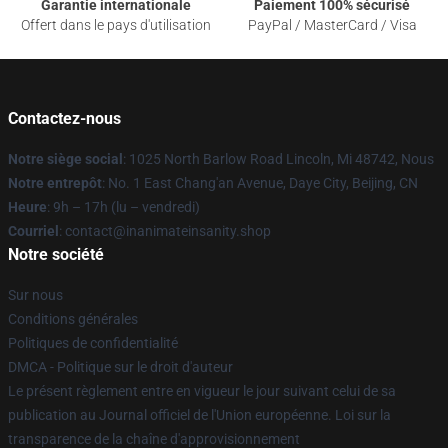
Garantie internationale
Paiement 100% sécurisé
Offert dans le pays d'utilisation
PayPal / MasterCard / Visa
Contactez-nous
Notre siège social
: 1025 North Barlow Road Lincoln, Mi 48742, Nous
Notre entrepôt
: No. 1 East Chang'an Avenue, Daye City, Beijing, CN
Heure
: 9h – 17h (lu – vendredi)
Courriel
: contact@inanimateinsanity.shop
Notre société
Sur nous
Conditions générales
Politiques de confidentialité
DMCA - Politique sur le droit d'auteur
Le présent règlement entre en vigueur le jour suivant celui de sa
publication au Journal officiel de l'Union européenne. Loi sur la
transparence de la chaîne d'approvisionnement