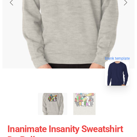
blank template
Inanimate Insanity Sweatshirt