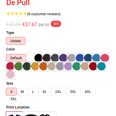
De Pull
(8 customer reviews)
€47.09
€37.67
-20%
$40.95
Type
Unisex
Color
Default
Size
S
M
L
XL
2XL
3XL
4XL
5XL
Print Location