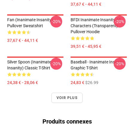
37,67 € - 44,11 €
Fan (Inanimate Insanity)
BFDI Inanimate Insanity All
-20%
-20%
Pullover Sweatshirt
Characters (Transparent)
Pullover Hoodie
37,67 € - 44,11 €
39,51 € - 45,95 €
Silver Spoon (Inanimate
Baseball - Inanimate Insanity
-20%
-20%
Insanity) Classic T-Shirt
Graphic T-Shirt
24,38 € - 28,06 €
24,83 €
$26.99
VOIR PLUS
Produits connexes