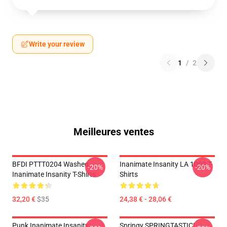
Write your review
1
/
2
Meilleures ventes
BFDI PTTT0204 Washed
Inanimate Insanity LA 1002 T-
-20%
-20%
Inanimate Insanity T-Shirts
Shirts
32,20 €
$35
24,38 € - 28,06 €
Punk Inanimate Insanity
Springy SPRINGTASTIC!