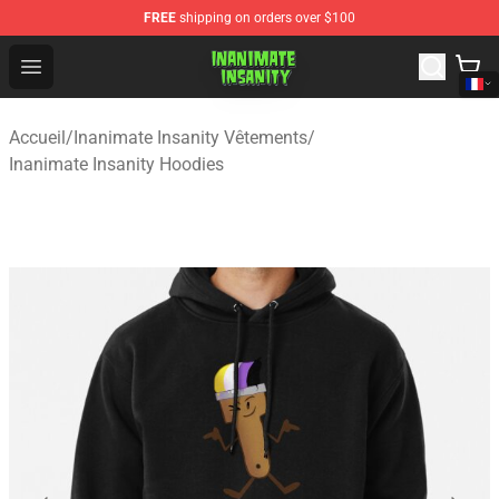
FREE
shipping on orders over $100
Inanimate Insanity Store - Official Inanimate Insanity M
Open menu
Accueil
/
Inanimate Insanity Vêtements
/
Inanimate Insanity Hoodies