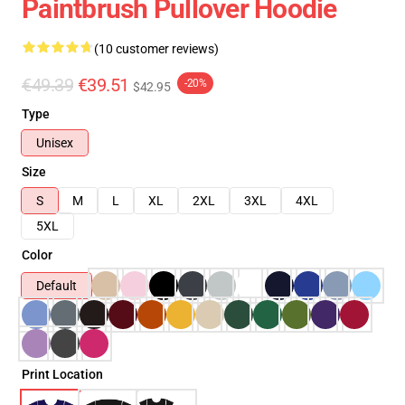
Paintbrush Pullover Hoodie
(10 customer reviews)
€49.39
€39.51
-20%
$42.95
Type
Unisex
Size
S
M
L
XL
2XL
3XL
4XL
5XL
Color
Default
Print Location