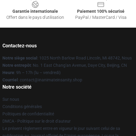
Garantie internationale
Paiement 100% sécurisé
Offert dans le pays d'utilisation
PayPal / MasterCard / Visa
Contactez-nous
Notre siège social
: 1025 North Barlow Road Lincoln, Mi 48742, Nous
Notre entrepôt
: No. 1 East Chang'an Avenue, Daye City, Beijing, CN
Heure
: 9h – 17h (lu – vendredi)
Courriel
: contact@inanimateinsanity.shop
Notre société
Sur nous
Conditions générales
Politiques de confidentialité
DMCA - Politique sur le droit d'auteur
Le présent règlement entre en vigueur le jour suivant celui de sa
publication au Journal officiel de l'Union européenne. Loi sur la