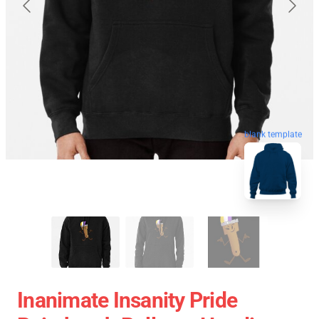
blank template
Inanimate Insanity Pride