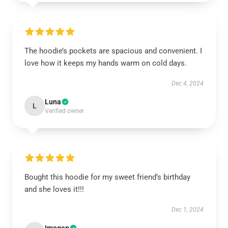
The hoodie’s pockets are spacious and convenient. I
love how it keeps my hands warm on cold days.
Dec 4, 2024
Luna
L
Verified owner
Bought this hoodie for my sweet friend’s birthday
and she loves it!!!
Dec 1, 2024