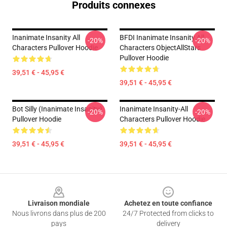
Produits connexes
Inanimate Insanity All
BFDI Inanimate Insanity All
-20%
-20%
Characters Pullover Hoodie
Characters ObjectAllStars
Pullover Hoodie
39,51 € - 45,95 €
39,51 € - 45,95 €
Bot Silly (Inanimate Insanity)
Inanimate Insanity-All
-20%
-20%
Pullover Hoodie
Characters Pullover Hoodie
39,51 € - 45,95 €
39,51 € - 45,95 €
Footer
Livraison mondiale
Achetez en toute confiance
Nous livrons dans plus de 200
24/7 Protected from clicks to
pays
delivery