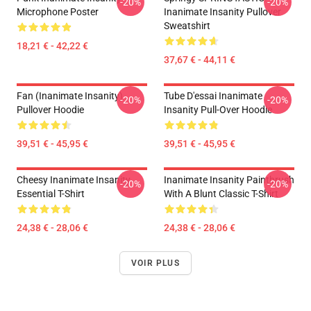
-20%
-20%
Microphone Poster
Inanimate Insanity Pullover
Sweatshirt
18,21 € - 42,22 €
37,67 € - 44,11 €
Fan (Inanimate Insanity)
Tube D'essai Inanimate
-20%
-20%
Pullover Hoodie
Insanity Pull-Over Hoodie
39,51 € - 45,95 €
39,51 € - 45,95 €
Cheesy Inanimate Insanity
Inanimate Insanity Paintbrush
-20%
-20%
Essential T-Shirt
With A Blunt Classic T-Shirt
24,38 € - 28,06 €
24,38 € - 28,06 €
VOIR PLUS