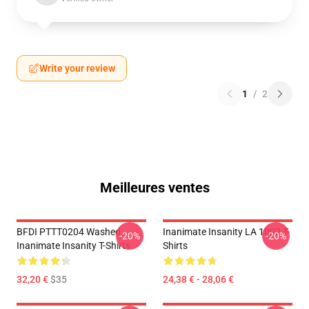
Write your review
1
/
2
Meilleures ventes
BFDI PTTT0204 Washed
Inanimate Insanity LA 1002 T-
-20%
-20%
Inanimate Insanity T-Shirts
Shirts
32,20 €
$35
24,38 € - 28,06 €