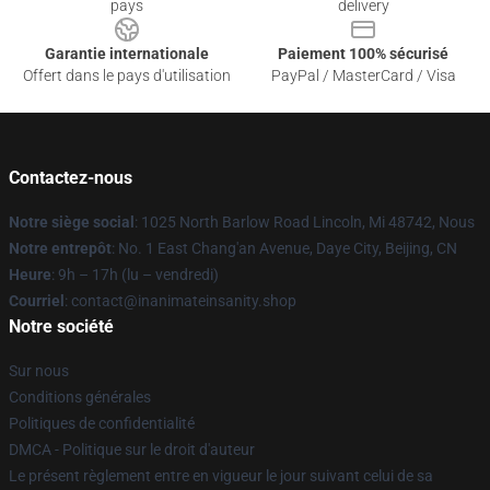
pays
delivery
Garantie internationale
Paiement 100% sécurisé
Offert dans le pays d'utilisation
PayPal / MasterCard / Visa
Contactez-nous
Notre siège social
: 1025 North Barlow Road Lincoln, Mi 48742, Nous
Notre entrepôt
: No. 1 East Chang'an Avenue, Daye City, Beijing, CN
Heure
: 9h – 17h (lu – vendredi)
Courriel
: contact@inanimateinsanity.shop
Notre société
Sur nous
Conditions générales
Politiques de confidentialité
DMCA - Politique sur le droit d'auteur
Le présent règlement entre en vigueur le jour suivant celui de sa