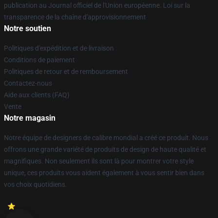
publication au Journal officiel de l'Union européenne. Loi sur la
transparence de la chaîne d'approvisionnement
Notre soutien
Politiques d'expédition et de livraison
Conditions de paiement
Politiques de retour et de remboursement
Contactez-nous
Aide aux clients (FAQ)
Vente
Notre magasin
Notre équipe de designers de calibre mondial a créé ce produit. Nous
offrons une grande variété de produits de design de haute qualité et
magnifiques. Non seulement ils sont là pour montrer votre style
unique, ces produits vous aident également à vous sentir bien dans
vos choix quotidiens.