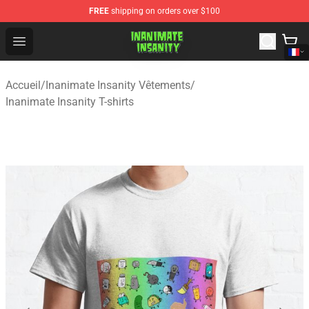
FREE
shipping on orders over $100
Inanimate Insanity Store - Official Inanimate Insanity M
Open menu
Accueil
/
Inanimate Insanity Vêtements
/
Inanimate Insanity T-shirts