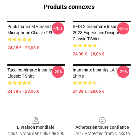
Produits connexes
Punk Inanimate Insanity
BFDI X Inanimate Insanity
-20%
-20%
Microphone Classic T-Shirt
2023 Experience Design!
Classic T-Shirt
24,38 € - 28,06 €
24,38 € - 28,06 €
Taco Inanimate Insanity
Inanimate Insanity LA 1002 T-
-20%
-20%
Classic T-Shirt
Shirts
24,38 € - 28,06 €
24,38 € - 28,06 €
Footer
Livraison mondiale
Achetez en toute confiance
Nous livrons dans plus de 200
24/7 Protected from clicks to