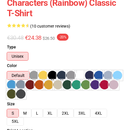
Characters (Rainbow) Classic
T-Shirt
(10 customer reviews)
€30.48
€24.38
-20%
$26.50
Type
Unisex
Color
Default
Size
S
M
L
XL
2XL
3XL
4XL
5XL