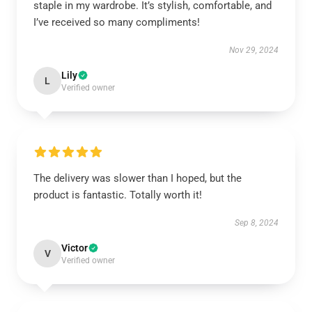
staple in my wardrobe. It’s stylish, comfortable, and
I’ve received so many compliments!
Nov 29, 2024
Lily
L
Verified owner
The delivery was slower than I hoped, but the
product is fantastic. Totally worth it!
Sep 8, 2024
Victor
V
Verified owner