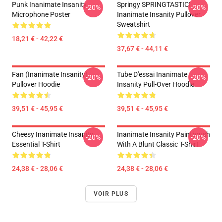
Punk Inanimate Insanity
Springy SPRINGTASTIC!
-20%
-20%
Microphone Poster
Inanimate Insanity Pullover
Sweatshirt
18,21 € - 42,22 €
37,67 € - 44,11 €
Fan (Inanimate Insanity)
Tube D'essai Inanimate
-20%
-20%
Pullover Hoodie
Insanity Pull-Over Hoodie
39,51 € - 45,95 €
39,51 € - 45,95 €
Cheesy Inanimate Insanity
Inanimate Insanity Paintbrush
-20%
-20%
Essential T-Shirt
With A Blunt Classic T-Shirt
24,38 € - 28,06 €
24,38 € - 28,06 €
VOIR PLUS